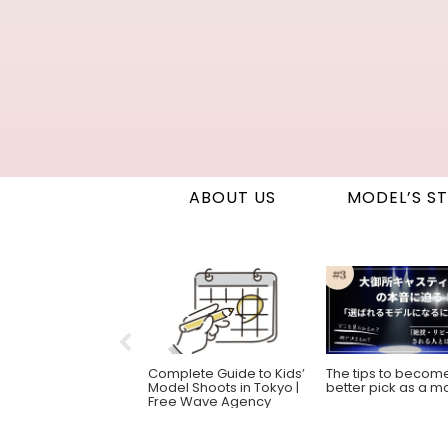
ABOUT US
MODEL’S S
To Find Your
Complete Guide to Kids’
The tips to becom
essful Career in
Model Shoots in Tokyo |
better pick as a m
Japanese Industry
Free Wave Agency
1