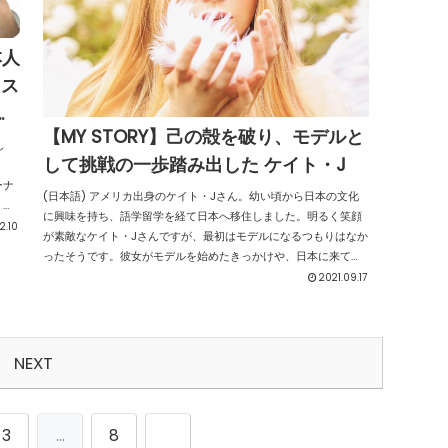
本人
リス
イ
【MY STORY】己の殻を破り、モデルと
し
して挑戦の一歩踏み出した ケイト・J
ーナ
(日本語) アメリカ出身のケイト・Jさん。幼い頃から日本の文化
」と
に興味を持ち、語学留学を経て日本へ移住しました。明るく笑顔
第1
2.10
が素敵なケイト・Jさんですが、最初はモデルになるつもりはなか
し
ったそうです。彼女がモデルを始めたきっかけや、日本に来てよ
かった事、今後の目標や夢について伺いました。
2021.09.17
NEXT
3
…
8