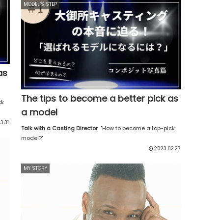
MODEL’S STEP
as
The tips to become a better pick as
ck
a model
3.31
Talk with a Casting Director
"How to become a top-pick
model?"
2023.02.27
MY STORY