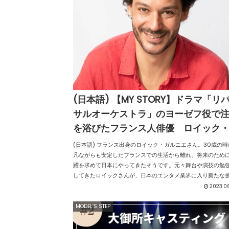
(日本語) 【MY STORY】ドラマ「リ
サルオーケストラ」のヨーゼフ役で
を浴びたフランス人俳優 ロイック
ルニエ
(日本語) フランス出身のロイック・ガルニエさん。30歳の時
凡ながらも安定したフランスでの生活から離れ、将来のため
躍を求めて日本にやってきたそうです。元々舞台や演技の勉
してきたロイックさんが、日本のエンタメ業界に入り新たな
を始めてから15年。フランスを飛び出して"外国人"として暮ら
2023.0
本での生活のことや、今後の目標などについてお話しを伺い
た。
MODEL’S STEP