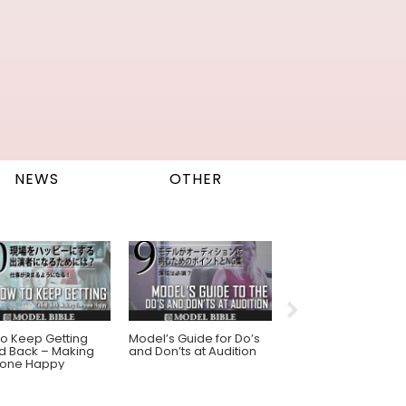
NEWS
OTHER
o Keep Getting
Model’s Guide for Do’s
How to Grab a Cha
d Back – Making
and Don’ts at Audition
From the Moment Y
yone Happy
Step In (Part 2)