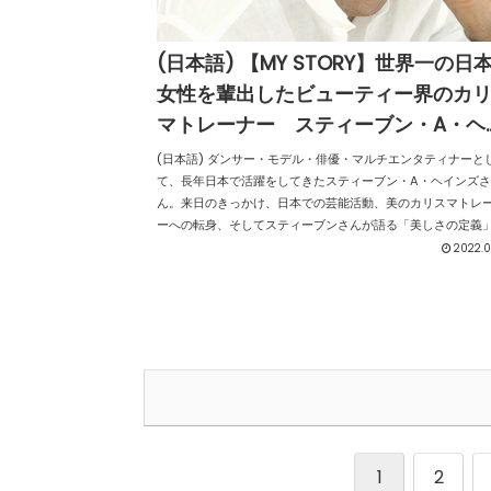
(日本語) 【MY STORY】世界一の日
女性を輩出したビューティー界のカ
マトレーナー スティーブン・A・ヘ
ンズ（第1回／全3回）
(日本語) ダンサー・モデル・俳優・マルチエンタティナーと
て、長年日本で活躍をしてきたスティーブン・A・ヘインズさ
ん。来日のきっかけ、日本での芸能活動、美のカリスマトレ
ーへの転身、そしてスティーブンさんが語る「美しさの定義
は。今回はインタビューを3回に分けてお届けしていきます。
2022.0
回は来日のきっかけと日本での活動の思い出について伺いま
た。
1
2