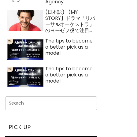
Agency
(日本語) 【MY
STORY】ドラマ「リバ
ーサルオーケストラ」
のヨーゼフ役で注目を
浴びたフランス人俳
The tips to become
優 ロイック・ガルニ
a better pick as a
エ
model
The tips to become
a better pick as a
model
PICK UP