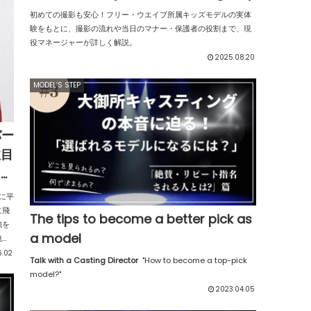
初めての撮影も安心！フリー・ウエイブ所属キッズモデルの実体
験をもとに、撮影の流れや当日のマナー・保護者の役割まで、現
役マネージャーが詳しく解説。
2025.08.20
MODEL’S STEP
バー
注目
・ガ
に平
に飛
The tips to become a better pick as
強を
a model
挑戦
す日
6.02
Talk with a Casting Director
"How to become a top-pick
まし
model?"
2023.04.05