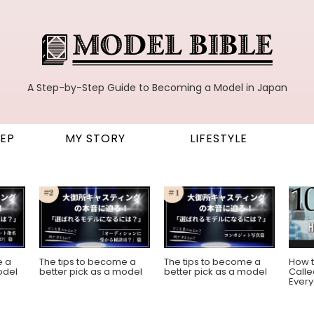
A Step-by-Step Guide to Becoming a Model in Japan
TEP
MY STORY
LIFESTYLE
How t
e a
The tips to become a
The tips to become a
Calle
odel
better pick as a model
better pick as a model
Ever