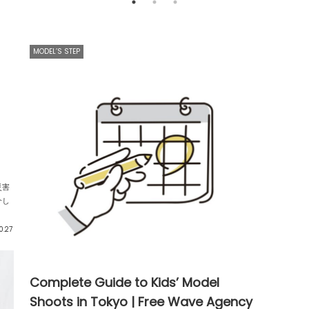
MODEL’S STEP
災害
介し
0.27
Complete Guide to Kids’ Model
Shoots in Tokyo | Free Wave Agency