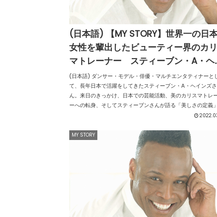
(日本語) 【MY STORY】世界一の日
女性を輩出したビューティー界のカ
マトレーナー スティーブン・A・ヘ
ンズ（最終回／全3回）
(日本語) ダンサー・モデル・俳優・マルチエンタティナーと
て、長年日本で活躍をしてきたスティーブン・A・ヘインズさ
ん。来日のきっかけ、日本での芸能活動、美のカリスマトレ
ーへの転身、そしてスティーブンさんが語る「美しさの定義
は。最終回となる第3回のインタビューでは、日本に長く住む
2022.0
ティーブンだからこそ見えている日本のダイバーシティの現
や、これからの夢について伺いました。
MY STORY