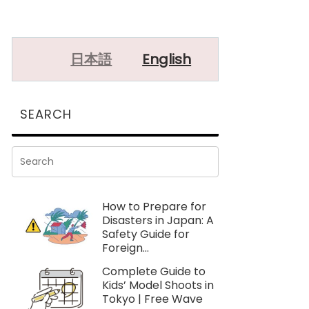
日本語
English
SEARCH
How to Prepare for
Disasters in Japan: A
Safety Guide for
Foreign
Residents【Checklis
Complete Guide to
t Included】
Kids’ Model Shoots in
Tokyo | Free Wave