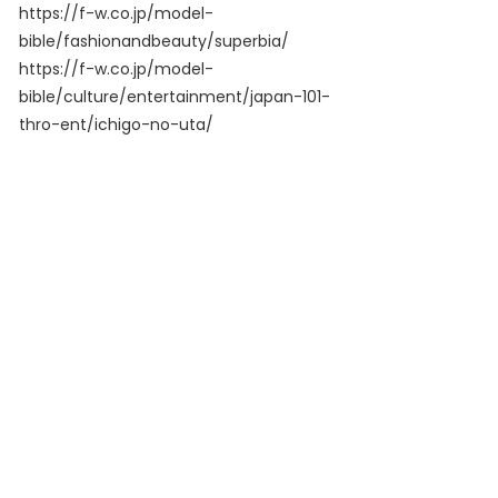
https://f-w.co.jp/model-
bible/fashionandbeauty/superbia/
https://f-w.co.jp/model-
bible/culture/entertainment/japan-101-
thro-ent/ichigo-no-uta/