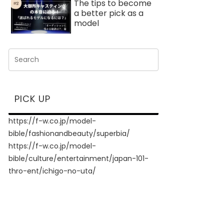
The tips to become
a better pick as a
model
PICK UP
https://f-w.co.jp/model-
bible/fashionandbeauty/superbia/
https://f-w.co.jp/model-
bible/culture/entertainment/japan-101-
thro-ent/ichigo-no-uta/