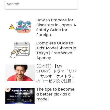
How to Prepare for
Disasters in Japan: A
Safety Guide for
Foreign
Residents【Checklis
Complete Guide to
t Included】
Kids’ Model Shoots in
Tokyo | Free Wave
Agency
(日本語) 【MY
STORY】ドラマ「リバ
ーサルオーケストラ」
のヨーゼフ役で注目を
浴びたフランス人俳
The tips to become
優 ロイック・ガルニ
a better pick as a
エ
model