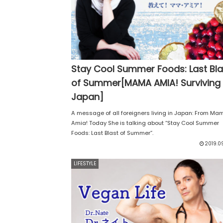
Stay Cool Summer Foods: Last Blast
of Summer[MAMA AMIA! Surviving
Japan]
A message of all foreigners living in Japan: From Ma
Amia! Today She is talking about “Stay Cool Summer
Foods: Last Blast of Summer”.
2019.0
LIFESTYLE