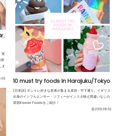
.
。実
の形
しま
8.05
10 must try foods in Harajuku/Tokyo
(日本語) オシャレ好きな若者が集まる原宿・竹下通り。イギリス
出身のインフルエンサー・ソフィーがインスタ映え間違いなしの
原宿Kawaii Foodsをご紹介！
2019.08.02