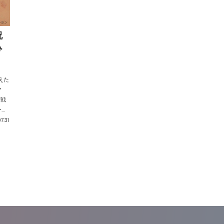
祝
ひ
迎えた
マ
女戦
ー・
！
7.31