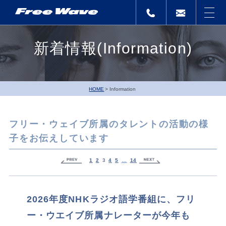
新着情報(Information)
HOME
Information
フリー・ウェイブ所属のタレントの活動の様
子をお伝えしています
1
2
3
4
5
…
14
2026年度NHKラジオ語学番組に、フリ
ー・ウエイブ所属ナレーターが今年も