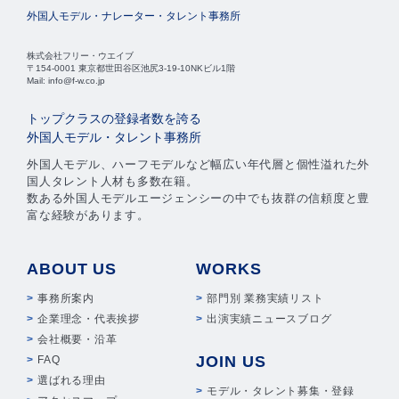
外国人モデル・ナレーター・タレント事務所
株式会社フリー・ウエイブ
〒154-0001 東京都世田谷区池尻3-19-10NKビル1階
Mail: info@f-w.co.jp
トップクラスの登録者数を誇る
外国人モデル・タレント事務所
外国人モデル、ハーフモデルなど幅広い年代層と個性溢れた外
国人タレント人材も多数在籍。
数ある外国人モデルエージェンシーの中でも抜群の信頼度と豊
富な経験があります。
ABOUT US
WORKS
事務所案内
部門別 業務実績リスト
企業理念・代表挨拶
出演実績ニュースブログ
会社概要・沿革
JOIN US
FAQ
選ばれる理由
モデル・タレント募集・登録