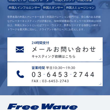
外国人モデル
外国人ナレーター
外国人タレント
外国人俳優
外国人インフルエンサー
外国人ダンサー
外国人ミュージシャン
世界各国の外国人ナレーターを扱う外国語ナレーション部門では、安心感のある的確
なナレーターキャスティングが評価され、NHK関連番組のレギュラー出演実績は30本
以上。外国人タレントといえばフリー・ウエイブ。業界をリードする強固な人材ネッ
トワークを最大限に活かし、クライアント様のニーズにお応えします。