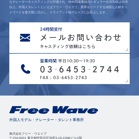
なナレーターキャスティングが評価され、NHK関連番組のレギュラー出演実績は30本
以上。外国人タレントといえばフリー・ウエイブ。業界をリードする強固な人材ネッ
トワークを最大限に活かし、クライアント様のニーズにお応えします。
外国人モデル・ナレーター・タレント事務所
株式会社フリー・ウエイブ
〒154-0001 東京都世田谷区池尻3-19-10NKビル1階