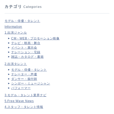
カテゴリ
Categories
モデル・俳優・タレント
Information
1.出演ジャンル
CM・WEB・プロモーション映像
テレビ・映画・舞台
イベント・展示会
ナレーション・宅録
雑誌・カタログ・書籍
2.出演タレント
モデル・俳優・タレント
ナレーター・声優
ダンサー・振付師
シンガー・ミュージシャン
パフォーマー
3.モデル・タレント業界ナビ
5.Free Wave News
4.スタッフ・タレント情報