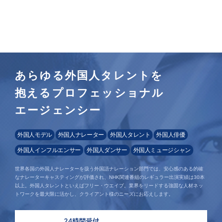
あらゆる外国人タレントを
抱えるプロフェッショナル
エージェンシー
外国人モデル
外国人ナレーター
外国人タレント
外国人俳優
外国人インフルエンサー
外国人ダンサー
外国人ミュージシャン
世界各国の外国人ナレーターを扱う外国語ナレーション部門では、安心感のある的確
なナレーターキャスティングが評価され、NHK関連番組のレギュラー出演実績は30本
以上。外国人タレントといえばフリー・ウエイブ。業界をリードする強固な人材ネッ
トワークを最大限に活かし、クライアント様のニーズにお応えします。