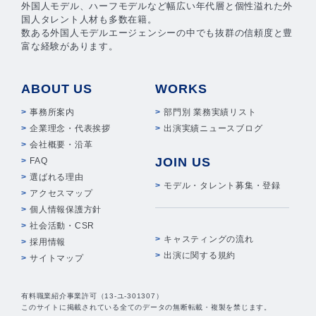
外国人モデル、ハーフモデルなど幅広い年代層と個性溢れた外
国人タレント人材も多数在籍。
数ある外国人モデルエージェンシーの中でも抜群の信頼度と豊
富な経験があります。
ABOUT US
WORKS
事務所案内
部門別 業務実績リスト
企業理念・代表挨拶
出演実績ニュースブログ
会社概要・沿革
JOIN US
FAQ
選ばれる理由
モデル・タレント募集・登録
アクセスマップ
個人情報保護方針
社会活動・CSR
キャスティングの流れ
採用情報
出演に関する規約
サイトマップ
有料職業紹介事業許可（13-ユ-301307）
このサイトに掲載されている全てのデータの無断転載・複製を禁じます。