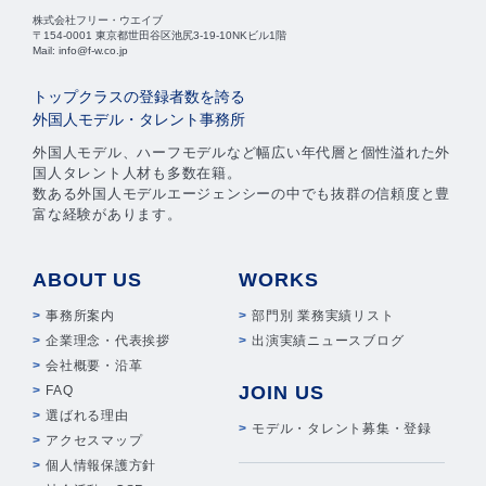
株式会社フリー・ウエイブ
〒154-0001 東京都世田谷区池尻3-19-10NKビル1階
Mail: info@f-w.co.jp
トップクラスの登録者数を誇る
外国人モデル・タレント事務所
外国人モデル、ハーフモデルなど幅広い年代層と個性溢れた外
国人タレント人材も多数在籍。
数ある外国人モデルエージェンシーの中でも抜群の信頼度と豊
富な経験があります。
ABOUT US
WORKS
事務所案内
部門別 業務実績リスト
企業理念・代表挨拶
出演実績ニュースブログ
会社概要・沿革
JOIN US
FAQ
選ばれる理由
モデル・タレント募集・登録
アクセスマップ
個人情報保護方針