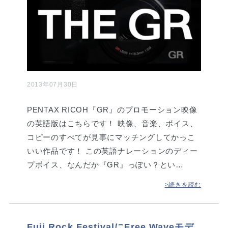
2013年07月30日
PENTAX RICOH『GR』のプロモーション映像
の英語版はこちらです！ 映像、音楽、ボイス、
コピーのすべてが見事にマッチングしてかっこ
いい作品です！ この英語ナレーションのディー
プボイス、なんだか『GR』っぽい？とい…
>続きを読む
Fuji Rock FestivalにFree Waveモデ