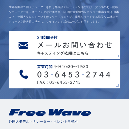
世界各国の外国人ナレーターを扱う外国語ナレーション部門では、安心感のある的確
なナレーターキャスティングが評価され、NHK関連番組のレギュラー出演実績は30本
以上。外国人タレントといえばフリー・ウエイブ。業界をリードする強固な人材ネッ
トワークを最大限に活かし、クライアント様のニーズにお応えします。
外国人モデル・ナレーター・タレント事務所