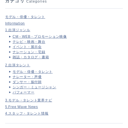
カテゴリ
Categories
モデル・俳優・タレント
Information
1.出演ジャンル
CM・WEB・プロモーション映像
テレビ・映画・舞台
イベント・展示会
ナレーション・宅録
雑誌・カタログ・書籍
2.出演タレント
モデル・俳優・タレント
ナレーター・声優
ダンサー・振付師
シンガー・ミュージシャン
パフォーマー
3.モデル・タレント業界ナビ
5.Free Wave News
4.スタッフ・タレント情報