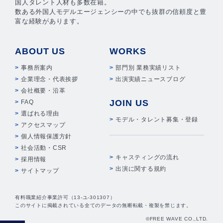
国人タレント人材も多数在籍。
数ある外国人モデルエージェンシーの中でも抜群の信頼度と豊
富な経験があります。
ABOUT US
WORKS
事務所案内
部門別 業務実績リスト
企業理念・代表挨拶
出演実績ニュースブログ
会社概要・沿革
JOIN US
FAQ
選ばれる理由
モデル・タレント募集・登録
アクセスマップ
個人情報保護方針
社会活動・CSR
キャスティングの流れ
採用情報
出演に関する規約
サイトマップ
有料職業紹介事業許可（13-ユ-301307）
このサイトに掲載されている全てのデータの無断転載・複製を禁じます。
©FREE WAVE CO.,LTD.