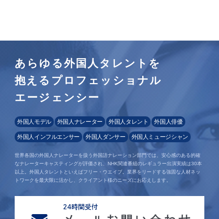
あらゆる外国人タレントを
抱えるプロフェッショナル
エージェンシー
外国人モデル
外国人ナレーター
外国人タレント
外国人俳優
外国人インフルエンサー
外国人ダンサー
外国人ミュージシャン
世界各国の外国人ナレーターを扱う外国語ナレーション部門では、安心感のある的確
なナレーターキャスティングが評価され、NHK関連番組のレギュラー出演実績は30本
以上。外国人タレントといえばフリー・ウエイブ。業界をリードする強固な人材ネッ
トワークを最大限に活かし、クライアント様のニーズにお応えします。