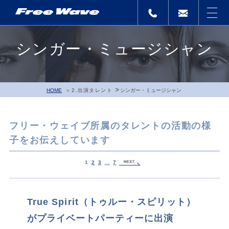
シンガー・ミュージシャン
>
HOME
2.出演タレント
シンガー・ミュージシャン
フリー・ウェイブ所属のタレントの活動の様
子をお伝えしています
1
2
3
…
7
True Spirit（トゥルー・スピリット）
がプライベートパーティーに出演