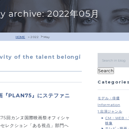
y archive: 2022年05月
>
HOME
2022
May
ivity of the talent belongi
Categorie
『PLAN75』にステファニ
モデル・俳優
Information
1.出演ジャンル
第75回カンヌ国際映画祭オフィシャ
CM・WEB
映像
ルセレクション「ある視点」部門へ
テレビ・映画