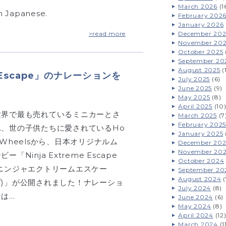
March 2026
(1
 in Japanese.
February 202
January 2026
>read more
December 202
November 20
October 2025
September 20
August 2025
(
e Escape」のナレーションを
July 2025
(6)
June 2025
(9)
May 2025
(8)
April 2025
(10
世界で最も売れているミニカーとさ
March 2025
(7
February 2025
れ、世の子供たちに愛されているHo
January 2025
 Wheelsから、日本オリジナルム
December 20
November 20
ビー「Ninja Extreme Escape
October 2024
(ニンジャエクトリームエスケー
September 20
August 2024
(
プ)」が公開されました！ナレーショ
July 2024
(8)
ンは…
June 2024
(6)
May 2024
(8)
April 2024
(12
March 2024
(1