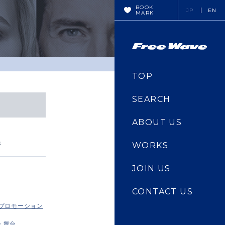
BOOK
JP
EN
MARK
TOP
SEARCH
ABOUT US
s
WORKS
JOIN US
CONTACT US
・プロモーション
・舞台