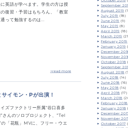
October 2019
(
軽に英語が学べます。学生の方は授
September 20
August 2019
(1
業の復習・予習はもちろん、「教室
July 2019
(18)
に通って勉強するのは…
June 2019
(9)
May 2019
(8)
April 2019
(18)
March 2019
(21
February 2019
January 2019
(
December 201
November 201
October 2018
(
September 20
>read more
August 2018
(
July 2018
(14)
June 2018
(16)
May 2018
(14)
April 2018
(17)
Pとサイモン・Pが出演！
March 2018
(2
February 2018
トイズファクトリー所属“谷口喜多
January 2018
December 201
”さんのソロプロジェクト、”Tel
November 201
e”の「花瓶」MVに、フリー・ウエ
October 2017
(