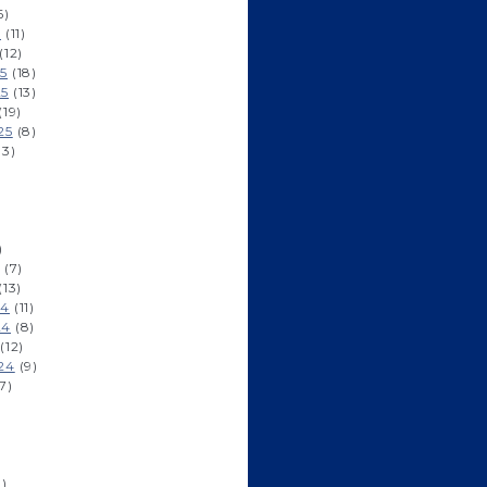
6)
6
(11)
(12)
5
(18)
25
(13)
(19)
25
(8)
13)
)
)
(7)
(13)
24
(11)
24
(8)
(12)
24
(9)
7)
)
1)