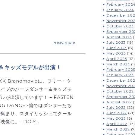
February 202
January 2024
December 20
November 20
October 2023
September 20
August 2023
(
>read more
July 2023
(19)
June 2023
(8)
May 2023
(14)
April 2023
(12)
March 2023
(1
サー＆キッズモデルが出演！
February 202
January 2023
KK Brandmovieに、フリー・ウ
December 20
November 20
エイブのハーフダンサー＆キッズモ
October 2022
ルが出演しています！ – FASTEN
September 20
August 2022
(
NG DANCE -篇ではダンサーたち
July 2022
(22)
が集まり、スタイリッシュでクール
June 2022
(21)
May 2022
(6)
映像に。- DO Y…
April 2022
(17)
March 2022
(7
February 202