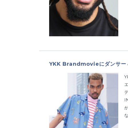
YKK Brandmovieにダン
Y
デ
I
な