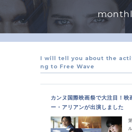
monthl
I will tell you about the act
ng to Free Wave
カンヌ国際映画祭で大注目！映画
ー・アリアンが出演しました