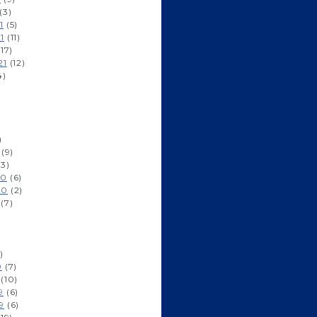
(3)
1
(5)
1
(11)
17)
21
(12)
4)
)
(9)
3)
20
(6)
20
(2)
(7)
)
0
(7)
(10)
9
(6)
9
(6)