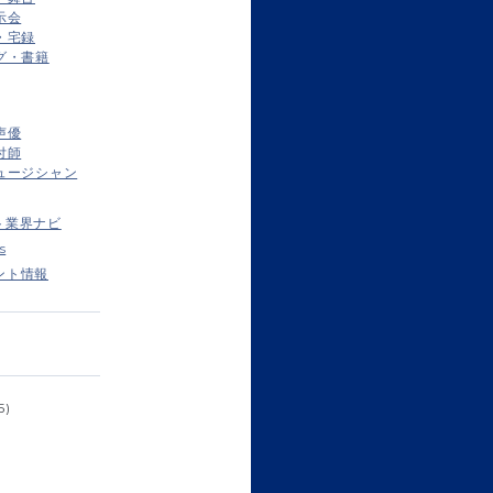
示会
・宅録
グ・書籍
声優
付師
ュージシャン
ト業界ナビ
s
ント情報
5)