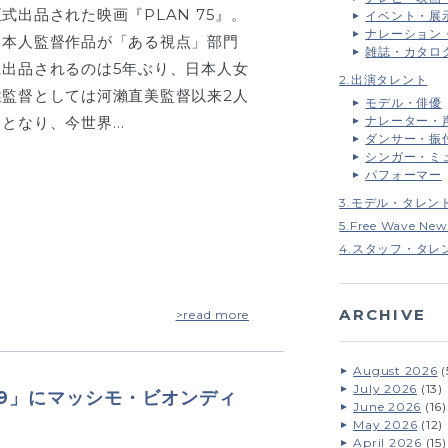
正式出品された映画『PLAN 75』。
イベント・展
ナレーション
日本人監督作品が「ある視点」部門
雑誌・カタロ
に出品されるのは5年ぶり、日本人女
2.出演タレント
性監督としては河瀨直美監督以来2人
モデル・俳優
ナレーター・
目となり、今世界…
ダンサー・振
シンガー・ミ
パフォーマー
3.モデル・タレン
5.Free Wave New
4.スタッフ・タレ
ARCHIVE
>read more
August 2026
(
July 2026
(13)
特捜9」にマッシモ・ビオンディ
June 2026
(16)
May 2026
(12)
April 2026
(15)