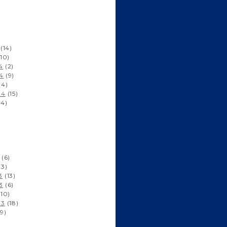
)
(14)
10)
4
(2)
4
(9)
(4)
14
(15)
14)
)
)
(6)
(3)
3
(13)
3
(6)
10)
13
(18)
9)