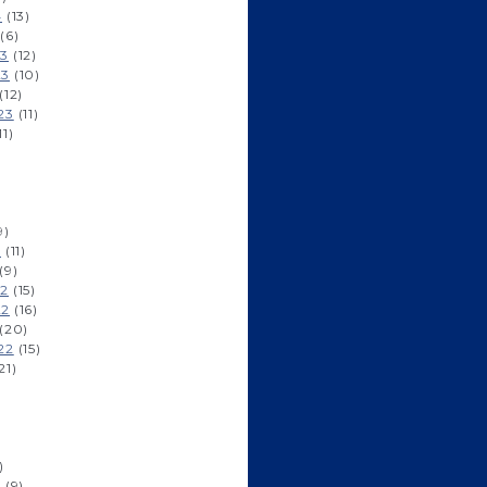
4
(13)
(6)
23
(12)
23
(10)
(12)
23
(11)
11)
9)
3
(11)
(9)
22
(15)
22
(16)
(20)
22
(15)
21)
)
2
(9)