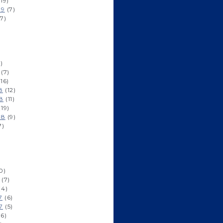
19)
19
(7)
7)
)
(7)
16)
8
(12)
8
(11)
19)
18
(9)
7)
0)
(7)
(4)
7
(6)
7
(5)
6)