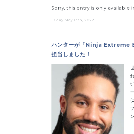
Sorry, this entry is only available
Friday May 13th, 2022
ハンターが「Ninja Extrem
担当しました！
t
ー