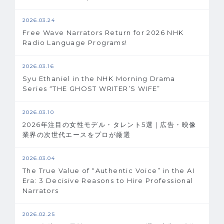
2026.03.24
Free Wave Narrators Return for 2026 NHK
Radio Language Programs!
2026.03.16
Syu Ethaniel in the NHK Morning Drama
Series “THE GHOST WRITER’S WIFE”
2026.03.10
2026年注目の女性モデル・タレント5選｜広告・映像
業界の次世代エースをプロが厳選
2026.03.04
The True Value of “Authentic Voice” in the AI
Era: 3 Decisive Reasons to Hire Professional
Narrators
2026.02.25