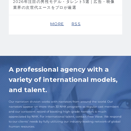
2026年注目の男性モデル・タレント5選｜広告・映像
業界の次世代エースをプロが厳選
MORE
RSS
A professional agency with a
variety of international models,
and talent.
Our narration division works with narrators from around the world. Our
narrators appear on more than 30 NHK programs as regular cast members
and our consistent record of booking high-grade narrators is much
appreciated by NHK. For international talent, contact Free Wave. We respond
to our clients' needs by fully utilizing our industry-leading network of global
human resources.