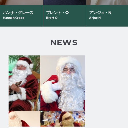
ハンナ・グレース
ブレント・O
アンジュ・N
NHK "Radio
NHHK WORLD
Eテレ「小学生の基
Hannah Grace
Brent O
Anjue N
Business
「Japanplogy
礎英語 on TV」す
English"
Plus」
ご井さん役（声
program Studio
優）
Partner
NEWS
NHK
WORLD「Trails
to Oishii Tokyo」
「Dive in
Tokyo」