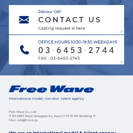
International model, narrator, talent agency
Free Wave Co., Ltd.
〒154-0001 Tokyo Setagaya-ku, Ikejiri 3-19-10 NK Building 1F
Mail: info@f-w.co.jp
We are an international model & talent agency