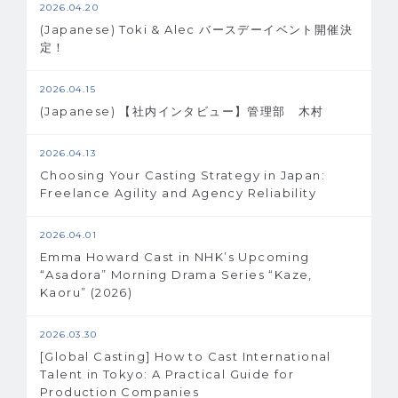
2026.04.20
(Japanese) Toki & Alec バースデーイベント開催決
定！
2026.04.15
(Japanese) 【社内インタビュー】管理部 木村
2026.04.13
Choosing Your Casting Strategy in Japan:
Freelance Agility and Agency Reliability
2026.04.01
Emma Howard Cast in NHK’s Upcoming
“Asadora” Morning Drama Series “Kaze,
Kaoru” (2026)
2026.03.30
[Global Casting] How to Cast International
Talent in Tokyo: A Practical Guide for
Production Companies