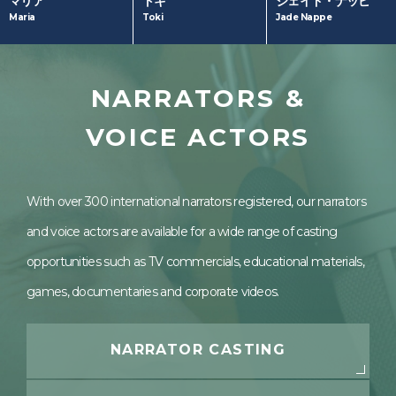
トキ
ジェイド・ナッピ
マリア
(Japanese)
Sony
model
Toki
Jade Nappe
Maria
DR.SOIE
ワンピース バウン
TOKYO MX「５時
ティラッシュ
に夢中」黒船特派
村田製作所
員火曜日レギュラ
Mr. ChildrenCD
NARRATORS &
ー
ジャケット
ミュージカル『新
BOATRACE
テニスの王子様』
VOICE ACTORS
model
narrator
The Fifth Stage
talent
actor
マルス・デ・コロ
ン役
With over 300 international narrators registered, our narrators
model
talent
and voice actors are available for a wide range of casting
opportunities such as TV commercials, educational materials,
games, documentaries and corporate videos.
NARRATOR CASTING