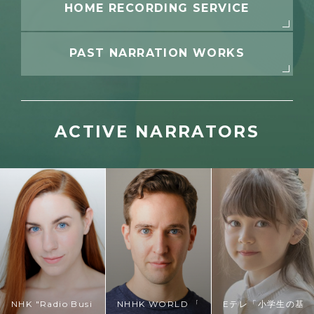
HOME RECORDING SERVICE
PAST NARRATION
WORKS
ACTIVE NARRATORS
NHK "Radio Business English" program Studio Partner
NHHK WORLD 「Japanplogy Plus」
Eテレ「小学生の基礎