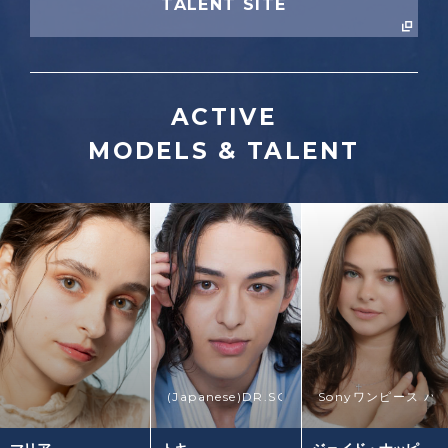
TALENT SITE
ACTIVE
MODELS & TALENT
(Japanese)
DR.SOIE
TOKYO MX「５時
Sony
ワンピース バ