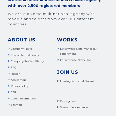
with over 2,500 registered members
We are a diverse multinational agency with
models and talents from over 100 different
countries.
ABOUT US
WORKS
Company Profile
List of work performance by
department
Corporate philosophy
Performance News Blog
Company Profile / History
FAQ
JOIN US
Reason
Access map
Looking for model / talent
Privacy policy
CSR
Career Information
Casting flow
Sitemap
Teams of Appearance