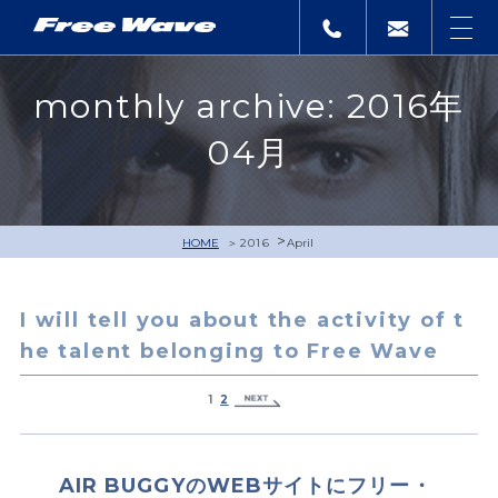
monthly archive: 2016年
04月
>
HOME
2016
April
I will tell you about the activity of t
he talent belonging to Free Wave
1
2
AIR BUGGYのWEBサイトにフリー・