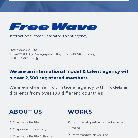
International model, narrator, talent agency
Free Wave Co., Ltd.
〒154-0001 Tokyo Setagaya-ku, Ikejiri 3-19-10 NK Building 1F
Mail: info@f-w.co.jp
We are an international model & talent agency wit
h over 2,500 registered members
We are a diverse multinational agency with models an
d talents from over 100 different countries.
ABOUT US
WORKS
Company Profile
List of work performance by depart
ment
Corporate philosophy
Performance News Blog
Company Profile / History