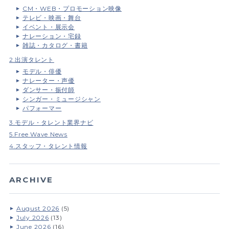
CM・WEB・プロモーション映像
テレビ・映画・舞台
イベント・展示会
ナレーション・宅録
雑誌・カタログ・書籍
2.出演タレント
モデル・俳優
ナレーター・声優
ダンサー・振付師
シンガー・ミュージシャン
パフォーマー
3.モデル・タレント業界ナビ
5.Free Wave News
4.スタッフ・タレント情報
ARCHIVE
August 2026
(5)
July 2026
(13)
June 2026
(16)