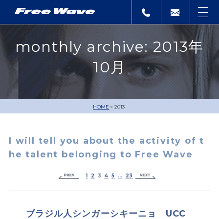
monthly archive: 2013年
10月
HOME
2013
I will tell you about the activity of t
he talent belonging to Free Wave
1
2
3
4
5
…
23
ブラジル人シンガーシキーニョ UCC