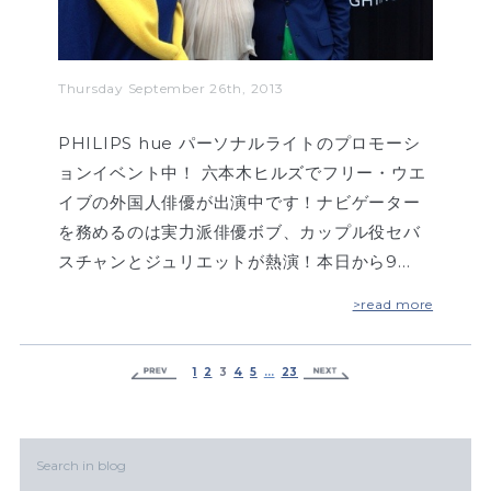
Thursday September 26th, 2013
PHILIPS hue パーソナルライトのプロモーシ
ョンイベント中！ 六本木ヒルズでフリー・ウエ
イブの外国人俳優が出演中です！ナビゲーター
を務めるのは実力派俳優ボブ、カップル役セバ
スチャンとジュリエットが熱演！本日から9…
>read more
1
2
3
4
5
…
23