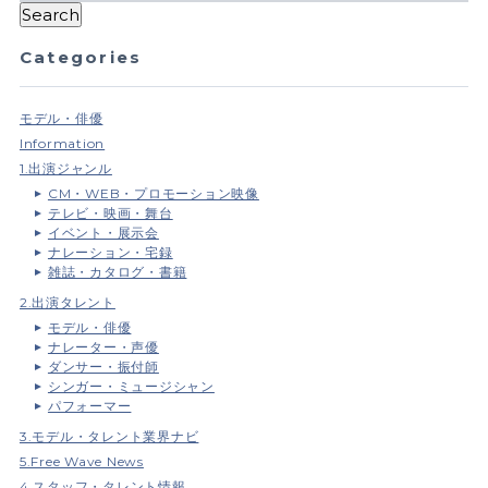
Categories
モデル・俳優
Information
1.出演ジャンル
CM・WEB・プロモーション映像
テレビ・映画・舞台
イベント・展示会
ナレーション・宅録
雑誌・カタログ・書籍
2.出演タレント
モデル・俳優
ナレーター・声優
ダンサー・振付師
シンガー・ミュージシャン
パフォーマー
3.モデル・タレント業界ナビ
5.Free Wave News
4.スタッフ・タレント情報