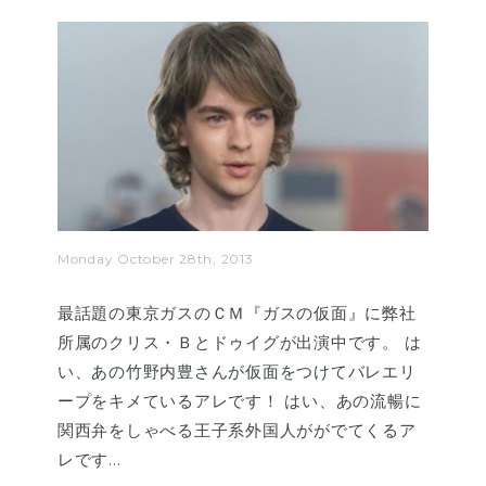
Monday October 28th, 2013
最話題の東京ガスのＣＭ『ガスの仮面』に弊社
所属のクリス・Ｂとドゥイグが出演中です。 は
い、あの竹野内豊さんが仮面をつけてバレエリ
ープをキメているアレです！ はい、あの流暢に
関西弁をしゃべる王子系外国人ががでてくるア
レです…