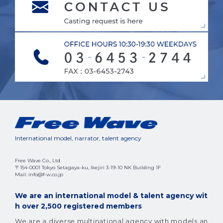
International model, narrator, talent agency
Free Wave Co., Ltd.
〒154-0001 Tokyo Setagaya-ku, Ikejiri 3-19-10 NK Building 1F
Mail: info@f-w.co.jp
We are an international model & talent agency wit
h over 2,500 registered members
We are a diverse multinational agency with models an