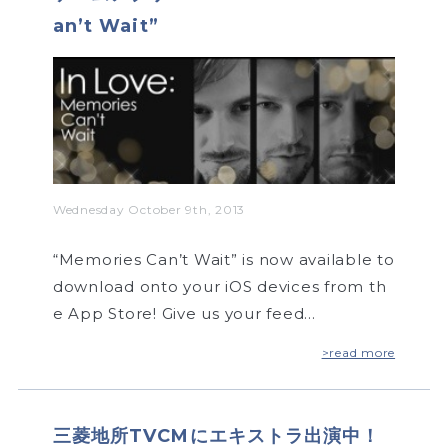
an’t Wait”
Wednesday October 9th, 2013
“Memories Can’t Wait” is now available to
download onto your iOS devices from th
e App Store! Give us your feed…
>read more
三菱地所TVCMにエキストラ出演中！