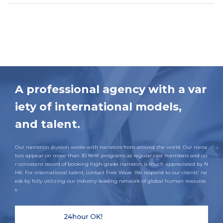
A professional agency with a var
iety of international models,
and talent.
Our narration division works with narrators from around the world. Our narra
tors appear on more than 30 NHK programs as regular cast members and ou
r consistent record of booking high-grade narrators is much appreciated by N
HK. For international talent, contact Free Wave. We respond to our clients' ne
eds by fully utilizing our industry-leading network of global human resource
s.