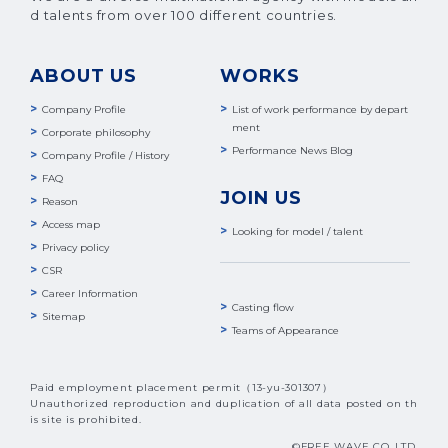
d talents from over 100 different countries.
ABOUT US
WORKS
Company Profile
List of work performance by depart
ment
Corporate philosophy
Performance News Blog
Company Profile / History
FAQ
JOIN US
Reason
Access map
Looking for model / talent
Privacy policy
CSR
Career Information
Casting flow
Sitemap
Teams of Appearance
Paid employment placement permit（13-yu-301307）
Unauthorized reproduction and duplication of all data posted on th
is site is prohibited.
©FREE WAVE CO.,LTD.