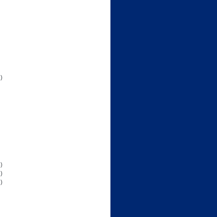
)
)
)
)