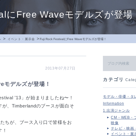
stivalにFree Waveモデルズが登
>
>
ル
イベント・展示会
Fuji Rock FestivalにFree Waveモデルズが登場！
2013年07月27日
カテゴリ
Cate
e Waveモデルズが登場！
モデル・俳優・タ
estival ’13」が始まりましたね〜！
Information
Timberlandのブースが面白そ
1.出演ジャンル
CM・WEB・
ルたちが、ブース入り口で皆様をお
映像
テレビ・映画
す！
イベント・展