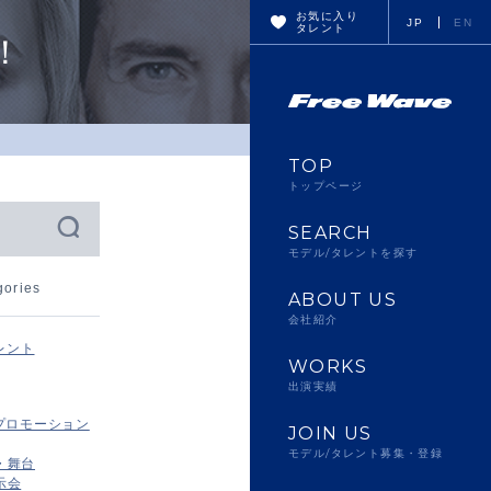
お気に入り
JP
EN
タレント
場！
TOP
トップページ
SEARCH
モデル/タレントを探す
gories
ABOUT US
会社紹介
レント
WORKS
出演実績
プロモーション
JOIN US
モデル/タレント募集・登録
・舞台
示会