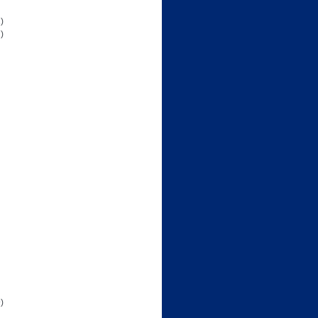
)
)
)