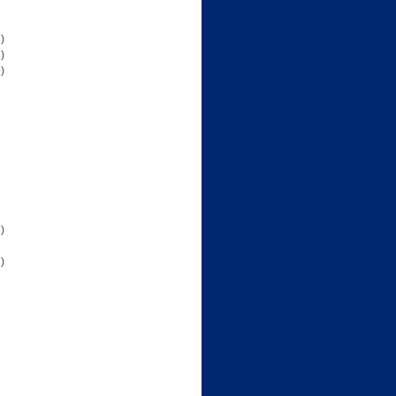
)
)
)
)
)