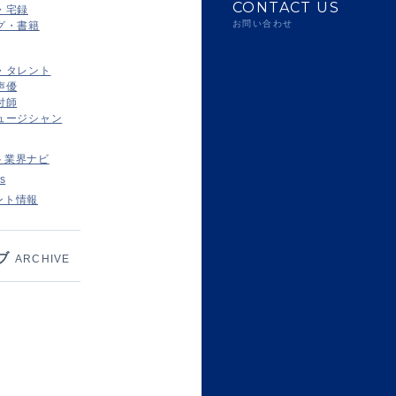
CONTACT US
・宅録
お問い合わせ
グ・書籍
・タレント
声優
付師
ュージシャン
ト業界ナビ
s
ント情報
ブ
ARCHIVE