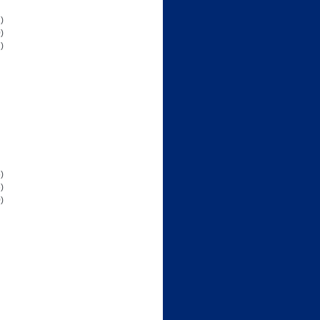
)
)
)
)
)
)