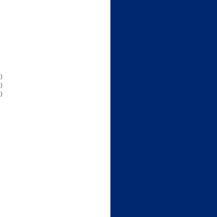
)
)
)