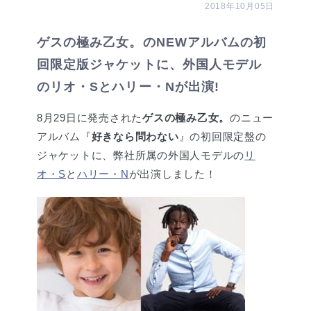
2018年10月05日
ゲスの極み乙女。のNEWアルバムの初
回限定版ジャケットに、外国人モデル
のリオ・Sとハリー・Nが出演!
8月29日に発売された
ゲスの極み乙女。
のニュー
アルバム『
好きなら問わない
』の初回限定盤の
ジャケットに、弊社所属の外国人モデルの
リ
オ・S
と
ハリー・N
が出演しました！