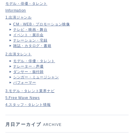
モデル・俳優・タレント
Information
1.出演ジャンル
CM・WEB・プロモーション映像
テレビ・映画・舞台
イベント・展示会
ナレーション・宅録
雑誌・カタログ・書籍
2.出演タレント
モデル・俳優・タレント
ナレーター・声優
ダンサー・振付師
シンガー・ミュージシャン
パフォーマー
3.モデル・タレント業界ナビ
5.Free Wave News
4.スタッフ・タレント情報
月日アーカイブ
ARCHIVE