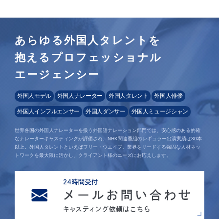
あらゆる外国人タレントを
抱えるプロフェッショナル
エージェンシー
外国人モデル
外国人ナレーター
外国人タレント
外国人俳優
外国人インフルエンサー
外国人ダンサー
外国人ミュージシャン
世界各国の外国人ナレーターを扱う外国語ナレーション部門では、安心感のある的確
なナレーターキャスティングが評価され、NHK関連番組のレギュラー出演実績は30本
以上。外国人タレントといえばフリー・ウエイブ。業界をリードする強固な人材ネッ
トワークを最大限に活かし、クライアント様のニーズにお応えします。