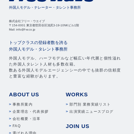
外国人モデル・ナレーター・タレント事務所
株式会社フリー・ウエイブ
〒154-0001 東京都世田谷区池尻3-19-10NKビル1階
Mail: info@f-w.co.jp
トップクラスの登録者数を誇る
外国人モデル・タレント事務所
外国人モデル、ハーフモデルなど幅広い年代層と個性溢れ
た外国人タレント人材も多数在籍。
数ある外国人モデルエージェンシーの中でも抜群の信頼度
と豊富な経験があります。
ABOUT US
WORKS
事務所案内
部門別 業務実績リスト
企業理念・代表挨拶
出演実績ニュースブログ
会社概要・沿革
JOIN US
FAQ
選ばれる理由