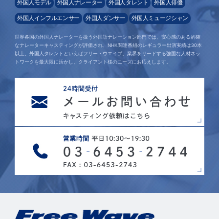
外国人モデル
外国人ナレーター
外国人タレント
外国人俳優
外国人インフルエンサー
外国人ダンサー
外国人ミュージシャン
世界各国の外国人ナレーターを扱う外国語ナレーション部門では、安心感のある的確
なナレーターキャスティングが評価され、NHK関連番組のレギュラー出演実績は30本
以上。外国人タレントといえばフリー・ウエイブ。業界をリードする強固な人材ネッ
トワークを最大限に活かし、クライアント様のニーズにお応えします。