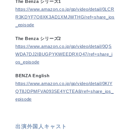
The Benza シリーズ1
https://www.amazon.co.jp/gp/video/detail/0LCR
R3KDYF7O8XK3AD1XMJWTHG/ref=share_ios
_episode
The Benza シリーズ2
https://www.amazon.co.jp/gp/video/detail/0QS
WDA7DJ2IBUGPYKWEEDRXQ47/ref=share_i
os_episode
BENZA English
https://www.amazon.co.jp/gp/video/detail/0KIY
QT8JDPMFVA093SE4YCTEA8/ref=share_ios_
episode
出演外国人キャスト