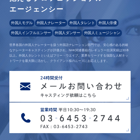
エージェンシー
外国人モデル
外国人ナレーター
外国人タレント
外国人俳優
外国人インフルエンサー
外国人ダンサー
外国人ミュージシャン
世界各国の外国人ナレーターを扱う外国語ナレーション部門では、安心感のある的確
なナレーターキャスティングが評価され、NHK関連番組のレギュラー出演実績は30本
以上。外国人タレントといえばフリー・ウエイブ。業界をリードする強固な人材ネッ
トワークを最大限に活かし、クライアント様のニーズにお応えします。