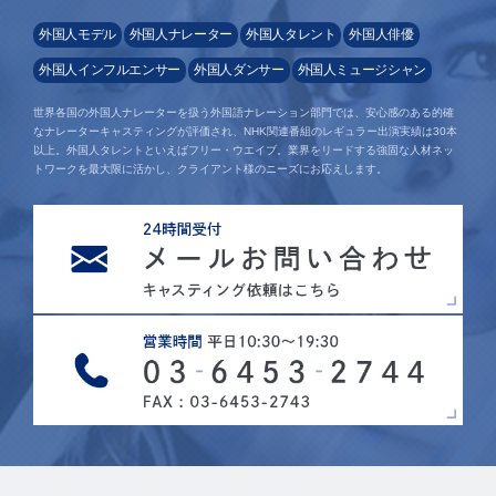
外国人モデル
外国人ナレーター
外国人タレント
外国人俳優
外国人インフルエンサー
外国人ダンサー
外国人ミュージシャン
世界各国の外国人ナレーターを扱う外国語ナレーション部門では、安心感のある的確
なナレーターキャスティングが評価され、NHK関連番組のレギュラー出演実績は30本
以上。外国人タレントといえばフリー・ウエイブ。業界をリードする強固な人材ネッ
トワークを最大限に活かし、クライアント様のニーズにお応えします。