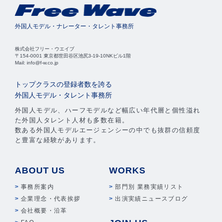
外国人モデル・ナレーター・タレント事務所
株式会社フリー・ウエイブ
〒154-0001 東京都世田谷区池尻3-19-10NKビル1階
Mail: info@f-w.co.jp
トップクラスの登録者数を誇る
外国人モデル・タレント事務所
外国人モデル、ハーフモデルなど幅広い年代層と個性溢れ
た外国人タレント人材も多数在籍。
数ある外国人モデルエージェンシーの中でも抜群の信頼度
と豊富な経験があります。
ABOUT US
WORKS
事務所案内
部門別 業務実績リスト
企業理念・代表挨拶
出演実績ニュースブログ
会社概要・沿革