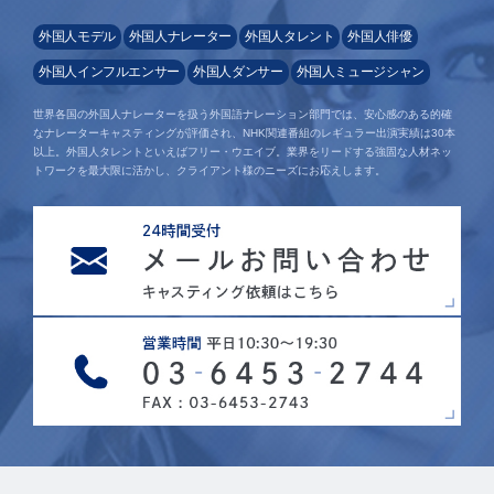
外国人モデル
外国人ナレーター
外国人タレント
外国人俳優
外国人インフルエンサー
外国人ダンサー
外国人ミュージシャン
世界各国の外国人ナレーターを扱う外国語ナレーション部門では、安心感のある的確
なナレーターキャスティングが評価され、NHK関連番組のレギュラー出演実績は30本
以上。外国人タレントといえばフリー・ウエイブ。業界をリードする強固な人材ネッ
トワークを最大限に活かし、クライアント様のニーズにお応えします。