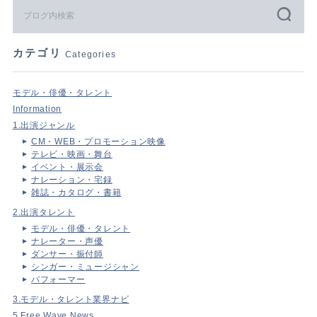
カテゴリ
Categories
モデル・俳優・タレント
Information
1.出演ジャンル
CM・WEB・プロモーション映像
テレビ・映画・舞台
イベント・展示会
ナレーション・宅録
雑誌・カタログ・書籍
2.出演タレント
モデル・俳優・タレント
ナレーター・声優
ダンサー・振付師
シンガー・ミュージシャン
パフォーマー
3.モデル・タレント業界ナビ
5.Free Wave News