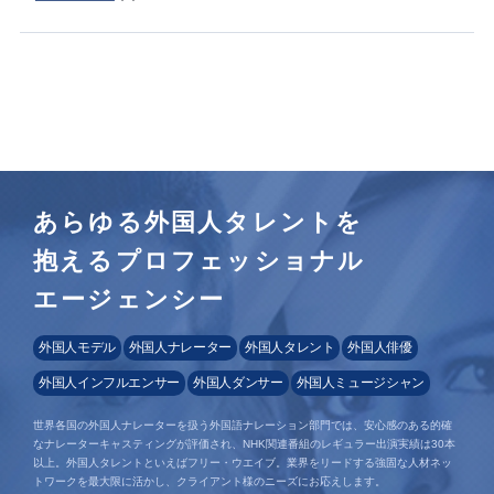
あらゆる外国人タレントを
抱えるプロフェッショナル
エージェンシー
外国人モデル
外国人ナレーター
外国人タレント
外国人俳優
外国人インフルエンサー
外国人ダンサー
外国人ミュージシャン
世界各国の外国人ナレーターを扱う外国語ナレーション部門では、安心感のある的確
なナレーターキャスティングが評価され、NHK関連番組のレギュラー出演実績は30本
以上。外国人タレントといえばフリー・ウエイブ。業界をリードする強固な人材ネッ
トワークを最大限に活かし、クライアント様のニーズにお応えします。