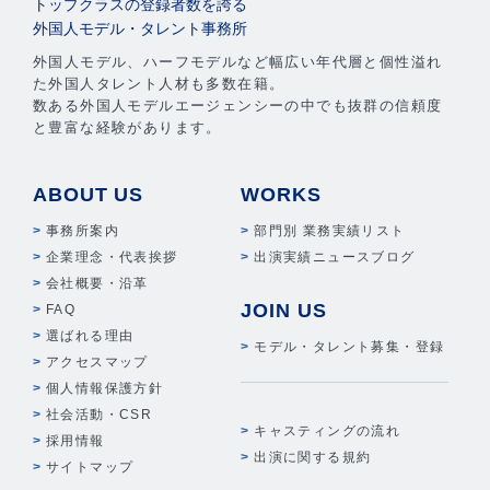
トップクラスの登録者数を誇る
外国人モデル・タレント事務所
外国人モデル、ハーフモデルなど幅広い年代層と個性溢れ
た外国人タレント人材も多数在籍。
数ある外国人モデルエージェンシーの中でも抜群の信頼度
と豊富な経験があります。
ABOUT US
WORKS
事務所案内
部門別 業務実績リスト
企業理念・代表挨拶
出演実績ニュースブログ
会社概要・沿革
JOIN US
FAQ
選ばれる理由
モデル・タレント募集・登録
アクセスマップ
個人情報保護方針
社会活動・CSR
キャスティングの流れ
採用情報
出演に関する規約
サイトマップ