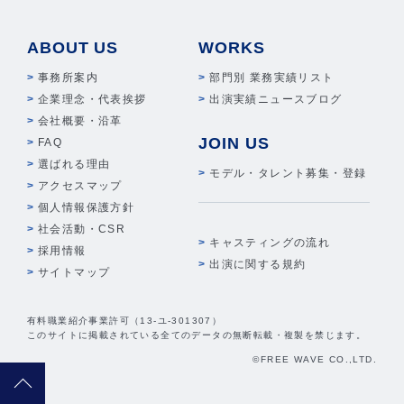
ABOUT US
WORKS
事務所案内
部門別 業務実績リスト
企業理念・代表挨拶
出演実績ニュースブログ
会社概要・沿革
JOIN US
FAQ
選ばれる理由
モデル・タレント募集・登録
アクセスマップ
個人情報保護方針
社会活動・CSR
キャスティングの流れ
採用情報
出演に関する規約
サイトマップ
有料職業紹介事業許可（13-ユ-301307）
このサイトに掲載されている全てのデータの無断転載・複製を禁じます。
©FREE WAVE CO.,LTD.