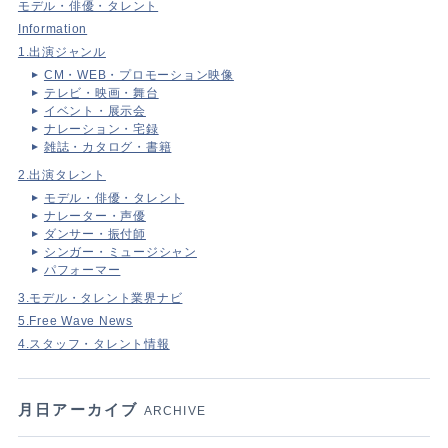
モデル・俳優・タレント
Information
1.出演ジャンル
CM・WEB・プロモーション映像
テレビ・映画・舞台
イベント・展示会
ナレーション・宅録
雑誌・カタログ・書籍
2.出演タレント
モデル・俳優・タレント
ナレーター・声優
ダンサー・振付師
シンガー・ミュージシャン
パフォーマー
3.モデル・タレント業界ナビ
5.Free Wave News
4.スタッフ・タレント情報
月日アーカイブ
ARCHIVE