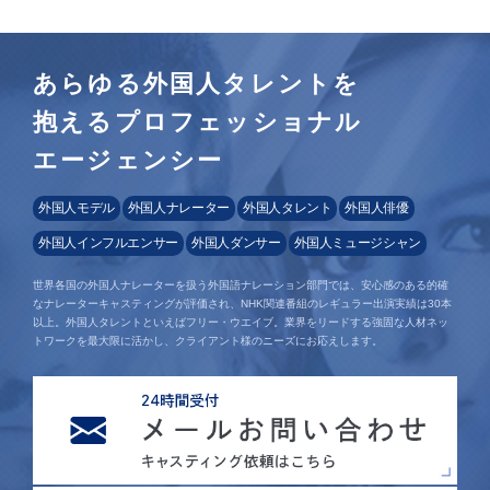
あらゆる外国人タレントを
抱えるプロフェッショナル
エージェンシー
外国人モデル
外国人ナレーター
外国人タレント
外国人俳優
外国人インフルエンサー
外国人ダンサー
外国人ミュージシャン
世界各国の外国人ナレーターを扱う外国語ナレーション部門では、安心感のある的確
なナレーターキャスティングが評価され、NHK関連番組のレギュラー出演実績は30本
以上。外国人タレントといえばフリー・ウエイブ。業界をリードする強固な人材ネッ
トワークを最大限に活かし、クライアント様のニーズにお応えします。