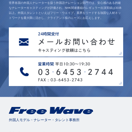
世界各国の外国人ナレーターを扱う外国語ナレーション部門では、安心感のある的確
なナレーターキャスティングが評価され、NHK関連番組のレギュラー出演実績は30本
以上。外国人タレントといえばフリー・ウエイブ。業界をリードする強固な人材ネッ
トワークを最大限に活かし、クライアント様のニーズにお応えします。
外国人モデル・ナレーター・タレント事務所