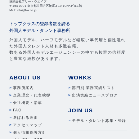
株式会社フリー・ウエイブ
〒154-0001 東京都世田谷区池尻3-19-10NKビル1階
Mail: info@f-w.co.jp
トップクラスの登録者数を誇る
外国人モデル・タレント事務所
外国人モデル、ハーフモデルなど幅広い年代層と個性溢れ
た外国人タレント人材も多数在籍。
数ある外国人モデルエージェンシーの中でも抜群の信頼度
と豊富な経験があります。
ABOUT US
WORKS
事務所案内
部門別 業務実績リスト
企業理念・代表挨拶
出演実績ニュースブログ
会社概要・沿革
JOIN US
FAQ
選ばれる理由
モデル・タレント募集・登録
アクセスマップ
個人情報保護方針