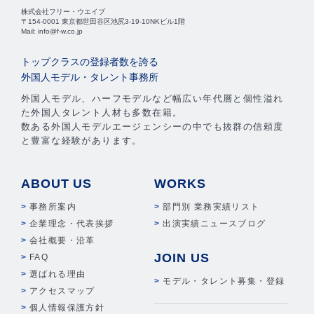
株式会社フリー・ウエイブ
〒154-0001 東京都世田谷区池尻3-19-10NKビル1階
Mail: info@f-w.co.jp
トップクラスの登録者数を誇る
外国人モデル・タレント事務所
外国人モデル、ハーフモデルなど幅広い年代層と個性溢れ
た外国人タレント人材も多数在籍。
数ある外国人モデルエージェンシーの中でも抜群の信頼度
と豊富な経験があります。
ABOUT US
WORKS
事務所案内
部門別 業務実績リスト
企業理念・代表挨拶
出演実績ニュースブログ
会社概要・沿革
JOIN US
FAQ
選ばれる理由
モデル・タレント募集・登録
アクセスマップ
個人情報保護方針