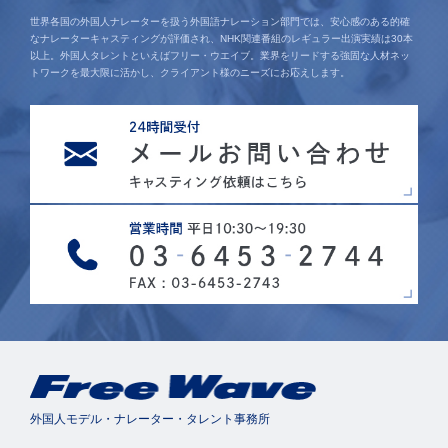
世界各国の外国人ナレーターを扱う外国語ナレーション部門では、安心感のある的確
なナレーターキャスティングが評価され、NHK関連番組のレギュラー出演実績は30本
以上。外国人タレントといえばフリー・ウエイブ。業界をリードする強固な人材ネッ
トワークを最大限に活かし、クライアント様のニーズにお応えします。
外国人モデル・ナレーター・タレント事務所