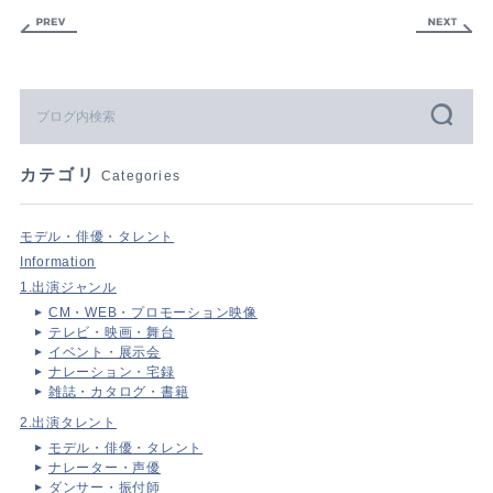
カテゴリ
Categories
モデル・俳優・タレント
Information
1.出演ジャンル
CM・WEB・プロモーション映像
テレビ・映画・舞台
イベント・展示会
ナレーション・宅録
雑誌・カタログ・書籍
2.出演タレント
モデル・俳優・タレント
ナレーター・声優
ダンサー・振付師