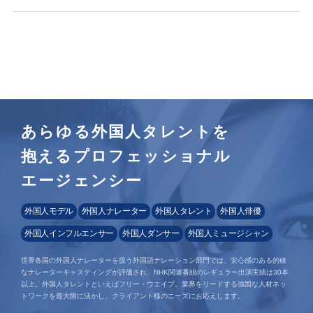
あらゆる外国人タレントを
抱えるプロフェッショナル
エージェンシー
外国人モデル
外国人ナレーター
外国人タレント
外国人俳優
外国人インフルエンサー
外国人ダンサー
外国人ミュージシャン
世界各国の外国人ナレーターを扱う外国語ナレーション部門では、安心感のある的確
なナレーターキャスティングが評価され、NHK関連番組のレギュラー出演実績は30本
以上。外国人タレントといえばフリー・ウエイブ。業界をリードする強固な人材ネッ
トワークを最大限に活かし、クライアント様のニーズにお応えします。