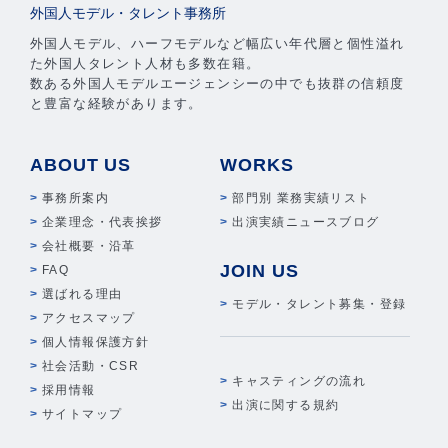
外国人モデル・タレント事務所
外国人モデル、ハーフモデルなど幅広い年代層と個性溢れ
た外国人タレント人材も多数在籍。
数ある外国人モデルエージェンシーの中でも抜群の信頼度
と豊富な経験があります。
ABOUT US
WORKS
事務所案内
部門別 業務実績リスト
企業理念・代表挨拶
出演実績ニュースブログ
会社概要・沿革
JOIN US
FAQ
選ばれる理由
モデル・タレント募集・登録
アクセスマップ
個人情報保護方針
社会活動・CSR
キャスティングの流れ
採用情報
出演に関する規約
サイトマップ