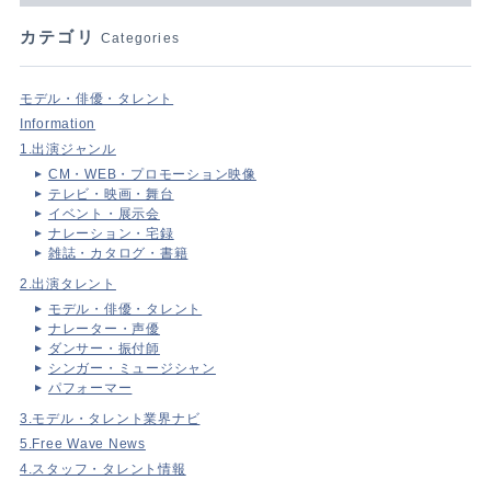
カテゴリ
Categories
モデル・俳優・タレント
Information
1.出演ジャンル
CM・WEB・プロモーション映像
テレビ・映画・舞台
イベント・展示会
ナレーション・宅録
雑誌・カタログ・書籍
2.出演タレント
モデル・俳優・タレント
ナレーター・声優
ダンサー・振付師
シンガー・ミュージシャン
パフォーマー
3.モデル・タレント業界ナビ
5.Free Wave News
4.スタッフ・タレント情報