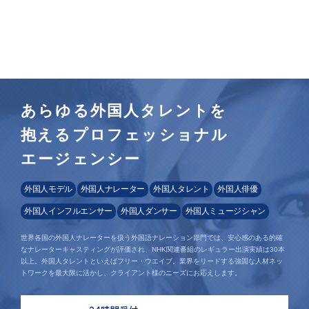
あらゆる外国人タレントを
抱えるプロフェッショナル
エージェンシー
外国人モデル
外国人ナレーター
外国人タレント
外国人俳優
外国人インフルエンサー
外国人ダンサー
外国人ミュージシャン
世界各国の外国人ナレーターを扱う外国語ナレーション部門では、安心感のある的確
なナレーターキャスティングが評価され、NHK関連番組のレギュラー出演実績は30本
以上。外国人タレントといえばフリー・ウエイブ。業界をリードする強固な人材ネッ
トワークを最大限に活かし、クライアント様のニーズにお応えします。