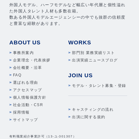
外国人モデル、ハーフモデルなど幅広い年代層と個性溢れ
た外国人タレント人材も多数在籍。
数ある外国人モデルエージェンシーの中でも抜群の信頼度
と豊富な経験があります。
ABOUT US
WORKS
事務所案内
部門別 業務実績リスト
企業理念・代表挨拶
出演実績ニュースブログ
会社概要・沿革
JOIN US
FAQ
選ばれる理由
モデル・タレント募集・登録
アクセスマップ
個人情報保護方針
社会活動・CSR
キャスティングの流れ
採用情報
出演に関する規約
サイトマップ
有料職業紹介事業許可（13-ユ-301307）