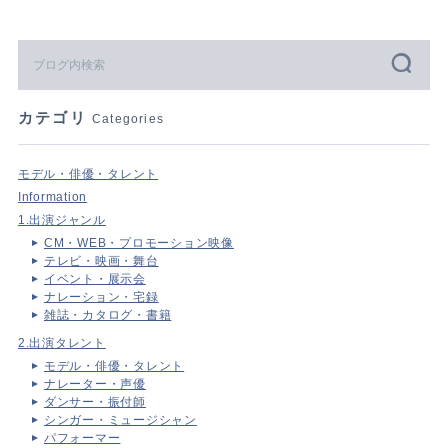
カテゴリ
Categories
モデル・俳優・タレント
Information
1.出演ジャンル
CM・WEB・プロモーション映像
テレビ・映画・舞台
イベント・展示会
ナレーション・宅録
雑誌・カタログ・書籍
2.出演タレント
モデル・俳優・タレント
ナレーター・声優
ダンサー・振付師
シンガー・ミュージシャン
パフォーマー