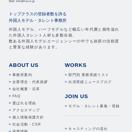
Mail: info@f-w.co.jp
トップクラスの登録者数を誇る
外国人モデル・タレント事務所
外国人モデル、ハーフモデルなど幅広い年代層と個性溢れ
た外国人タレント人材も多数在籍。
数ある外国人モデルエージェンシーの中でも抜群の信頼度
と豊富な経験があります。
ABOUT US
WORKS
事務所案内
部門別 業務実績リスト
企業理念・代表挨拶
出演実績ニュースブログ
会社概要・沿革
JOIN US
FAQ
選ばれる理由
モデル・タレント募集・登録
アクセスマップ
個人情報保護方針
社会活動・CSR
キャスティングの流れ
採用情報