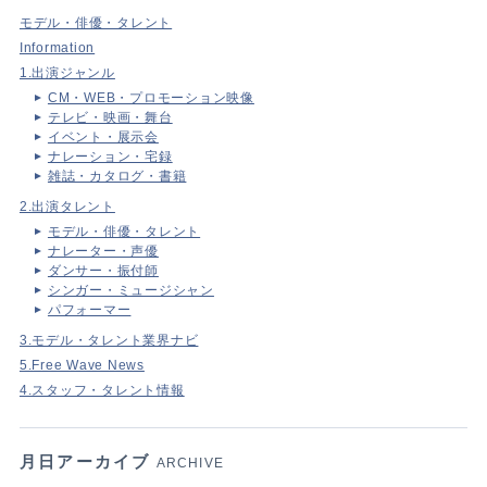
モデル・俳優・タレント
Information
1.出演ジャンル
CM・WEB・プロモーション映像
テレビ・映画・舞台
イベント・展示会
ナレーション・宅録
雑誌・カタログ・書籍
2.出演タレント
モデル・俳優・タレント
ナレーター・声優
ダンサー・振付師
シンガー・ミュージシャン
パフォーマー
3.モデル・タレント業界ナビ
5.Free Wave News
4.スタッフ・タレント情報
月日アーカイブ
ARCHIVE