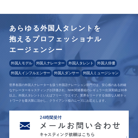
あらゆる外国人タレントを
抱えるプロフェッショナル
エージェンシー
外国人モデル
外国人ナレーター
外国人タレント
外国人俳優
外国人インフルエンサー
外国人ダンサー
外国人ミュージシャン
世界各国の外国人ナレーターを扱う外国語ナレーション部門では、安心感のある的確
なナレーターキャスティングが評価され、NHK関連番組のレギュラー出演実績は30本
以上。外国人タレントといえばフリー・ウエイブ。業界をリードする強固な人材ネッ
トワークを最大限に活かし、クライアント様のニーズにお応えします。