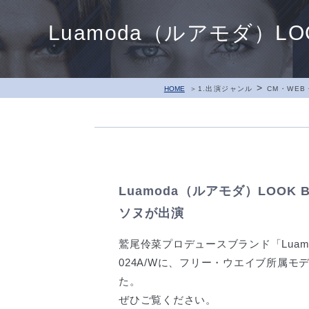
Luamoda（ルアモダ）LO
>
HOME
1.出演ジャンル
CM・WE
Luamoda（ルアモダ）LOOK B
ソヌが出演
鷲尾伶菜プロデュースブランド「Luamod
024A/Wに、フリー・ウエイブ所属モ
た。
ぜひご覧ください。