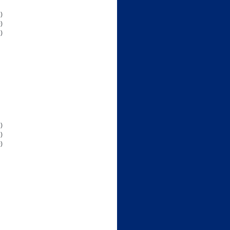
)
)
)
)
)
)