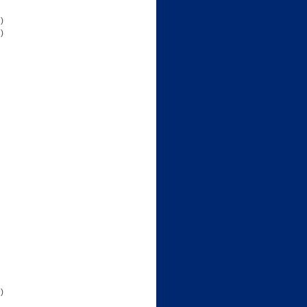
)
)
)