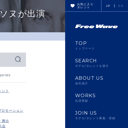
お気に入り
JP
EN
タレント
クとソヌが出演
TOP
トップページ
SEARCH
モデル/タレントを探す
gories
ABOUT US
会社紹介
レント
WORKS
出演実績
プロモーション
JOIN US
モデル/タレント募集・登録
・舞台
示会