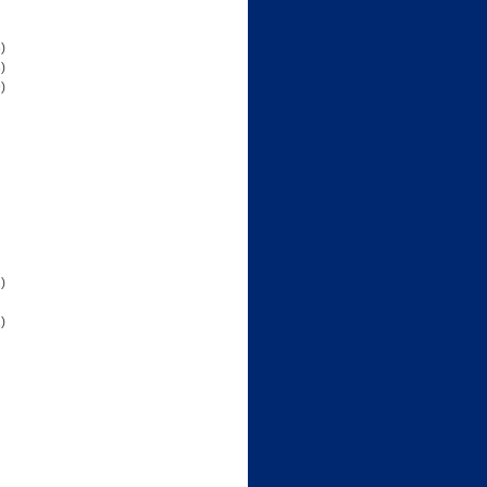
)
)
)
)
)