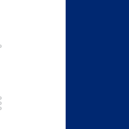
)
)
)
)