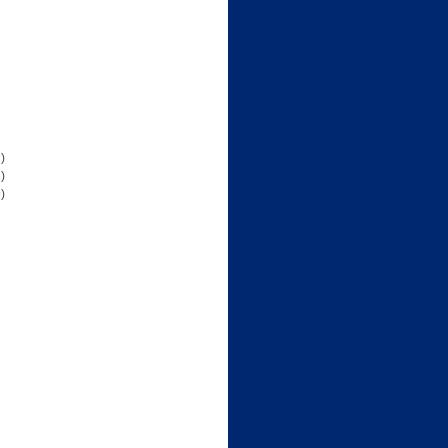
)
)
)