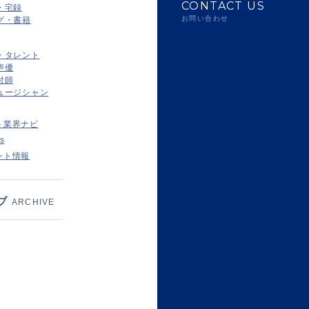
CONTACT US
・宅録
お問い合わせ
グ・書籍
・タレント
声優
付師
ュージシャン
ト業界ナビ
s
ント情報
ブ
ARCHIVE