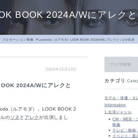
OK BOOK 2024A/Wにアレ
>
B・プロモーション映像
Luamoda（ルアモダ）LOOK BOOK 2024A/Wにアレクとソヌが出演
2024年12月13日
カテゴリ
Cate
OOK 2024A/Wにアレクと
モデル・俳優・タ
Information
a（ルアモダ）」LOOK BOOK 2
1.出演ジャンル
デルの
ソヌ
と
アレク
が出演しまし
CM・WEB・
映像
テレビ・映画
イベント・展