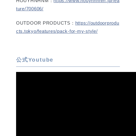
HOUYHNHNM：
https://www.houyhnhnm.jp/fea
ture/700606/
OUTDOOR PRODUCTS：
https://outdoorprodu
cts.tokyo/features/pack-for-my-style/
公式Youtube