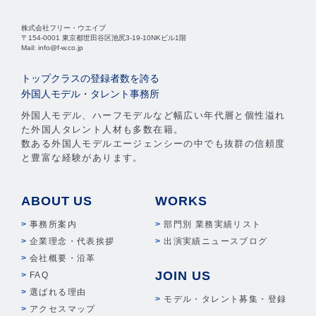
株式会社フリー・ウエイブ
〒154-0001 東京都世田谷区池尻3-19-10NKビル1階
Mail: info@f-w.co.jp
トップクラスの登録者数を誇る
外国人モデル・タレント事務所
外国人モデル、ハーフモデルなど幅広い年代層と個性溢れ
た外国人タレント人材も多数在籍。
数ある外国人モデルエージェンシーの中でも抜群の信頼度
と豊富な経験があります。
ABOUT US
WORKS
事務所案内
部門別 業務実績リスト
企業理念・代表挨拶
出演実績ニュースブログ
会社概要・沿革
JOIN US
FAQ
選ばれる理由
モデル・タレント募集・登録
アクセスマップ