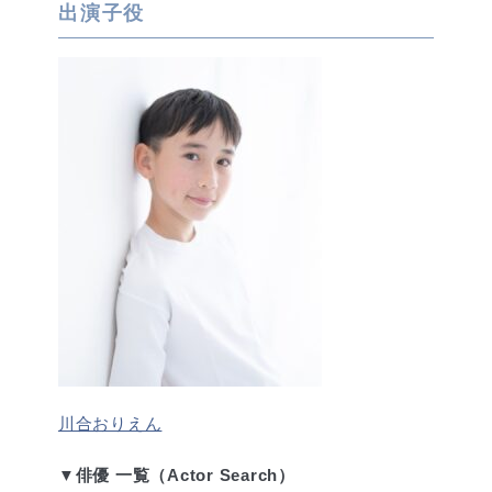
出演子役
川合おりえん
▼俳優 一覧（Actor Search）