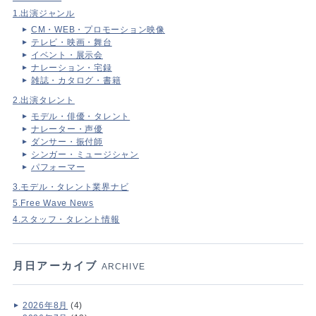
1.出演ジャンル
CM・WEB・プロモーション映像
テレビ・映画・舞台
イベント・展示会
ナレーション・宅録
雑誌・カタログ・書籍
2.出演タレント
モデル・俳優・タレント
ナレーター・声優
ダンサー・振付師
シンガー・ミュージシャン
パフォーマー
3.モデル・タレント業界ナビ
5.Free Wave News
4.スタッフ・タレント情報
月日アーカイブ
ARCHIVE
2026年8月
(4)