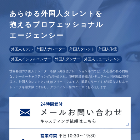
あらゆる外国人タレントを
抱えるプロフェッショナル
エージェンシー
外国人モデル
外国人ナレーター
外国人タレント
外国人俳優
外国人インフルエンサー
外国人ダンサー
外国人ミュージシャン
世界各国の外国人ナレーターを扱う外国語ナレーション部門では、安心感のある的確
なナレーターキャスティングが評価され、NHK関連番組のレギュラー出演実績は30本
以上。外国人タレントといえばフリー・ウエイブ。業界をリードする強固な人材ネッ
トワークを最大限に活かし、クライアント様のニーズにお応えします。