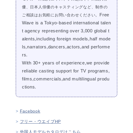
優、日本人俳優のキャスティングなど、制作の
Free
ご相談はお気軽にお問い合わせください。
Wave is a Tokyo-based international talen
t agency representing over 3,000 global t
alents,including foreign models,half mode
ls,narrators,dancers,actors,and performe
rs.
With 30+ years of experience,we provide
reliable casting support for TV programs,
films,commercials,and multilingual produ
ctions.
Facebook
フリー・ウエイブHP
外国人モデルカタログはこちら