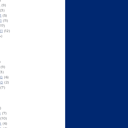
2
(9)
(3)
1
(5)
1
(11)
17)
21
(12)
4)
)
(9)
3)
20
(6)
20
(2)
(7)
)
0
(7)
(10)
9
(6)