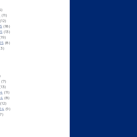
6)
6
(11)
(12)
5
(18)
25
(13)
(19)
25
(8)
13)
)
)
(7)
(13)
24
(11)
24
(8)
(12)
24
(9)
7)
)