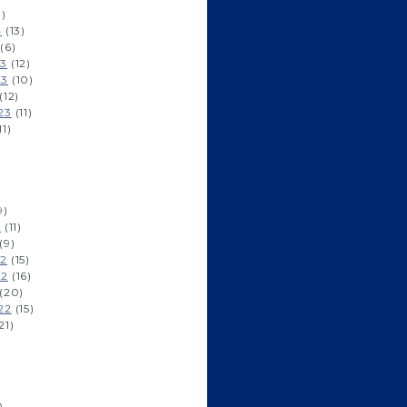
1)
4
(13)
(6)
23
(12)
23
(10)
(12)
23
(11)
11)
9)
3
(11)
(9)
22
(15)
22
(16)
(20)
22
(15)
21)
)