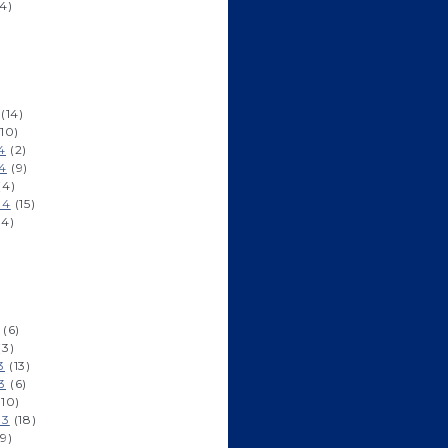
4)
)
(14)
10)
4
(2)
4
(9)
(4)
14
(15)
14)
)
)
(6)
(3)
3
(13)
3
(6)
10)
13
(18)
9)