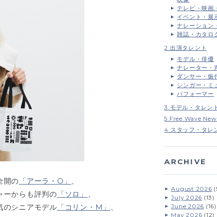
テレビ・映画
イベント・展
ナレーション
雑誌・カタロ
2.出演タレント
モデル・俳優
ナレーター・
ダンサー・振
シンガー・ミ
パフォーマー
3.モデル・タレン
5.Free Wave New
4.スタッフ・タレ
ARCHIVE
全開の
「アーラ・O」
、
August 2026
(
ャーからも評判の
「ソロ」
、
July 2026
(13)
気のシニアモデル
「コリン・M」
、
June 2026
(16)
May 2026
(12)