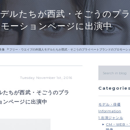
モデルたちが西武・そごうのプ
ロモーションページに出演中
>
映像
フリー・ウエイブの外国人モデルたちが西武・そごうのプライベートブランドのプロモーシ
Tuesday November 1st, 2016
Categorie
ルたちが西武・そごうのプラ
ョンページに出演中
モデル・俳優
Information
1.出演ジャンル
CM・WEB
映像