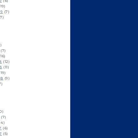
9
(6)
19)
19
(7)
7)
)
(7)
16)
8
(12)
8
(11)
19)
18
(9)
7)
0)
(7)
(4)
7
(6)
7
(5)