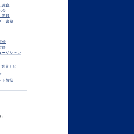
・舞台
示会
・宅録
グ・書籍
声優
付師
ュージシャン
ト業界ナビ
s
ント情報
5)