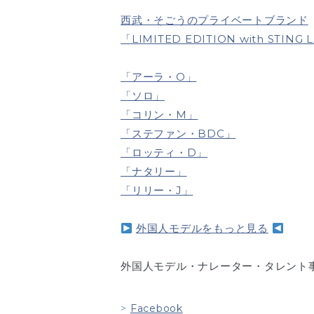
西武・そごうのプライベートブランド
「LIMITED EDITION with STING
「アーラ・O」
「ソロ」
「コリン・M」
「ステファン・BDC」
「ロッティ・D」
「ナタリー」
「リリー・J」
外国人モデルをもっと見る
外国人モデル・ナレーター・タレント事務所
Facebook