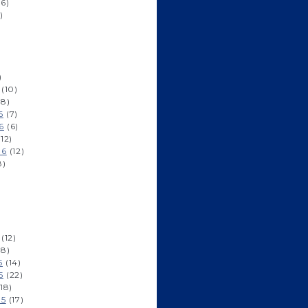
6)
)
)
(10)
8)
6
(7)
6
(6)
12)
16
(12)
8)
(12)
8)
5
(14)
5
(22)
18)
15
(17)