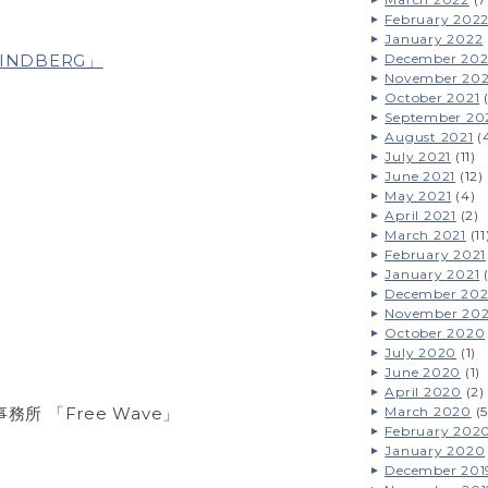
February 202
January 2022
 LINDBERG」
December 202
November 202
October 2021
(
September 20
August 2021
(
July 2021
(11)
June 2021
(12)
May 2021
(4)
April 2021
(2)
March 2021
(11
February 2021
January 2021
(
December 20
November 20
October 2020
July 2020
(1)
June 2020
(1)
April 2020
(2)
 「Free Wave」
March 2020
(5
February 202
January 2020
December 201