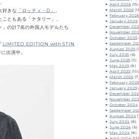
、
April 2026
(15)
大好きな
「ロッティ・D」
、
March 2026
(1
February 202
たこともある「ナタリー」、
January 2026
ー」の計7名の外国人モデルたち
December 202
November 20
October 2025
「
LIMITED EDITION with STIN
September 20
August 2025
(
ジに出演中。
July 2025
(6)
June 2025
(9)
May 2025
(8)
April 2025
(10
March 2025
(7
February 2025
January 2025
December 20
November 20
October 2024
September 20
August 2024
(
July 2024
(8)
June 2024
(6)
May 2024
(8)
April 2024
(12