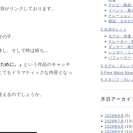
テレビ・映画
内容がリンクしております。
イベント・展
ナレーション
雑誌・カタロ
2.出演タレント
女の子。
モデル・俳優
ナレーター・
ダンサー・振
験し、そして時は経ち…
シンガー・ミ
パフォーマー
るために。』
という作品のキャッチ
3.モデル・タレン
とてもドラマティックな内容となっ
5.Free Wave New
4.スタッフ・タレ
迎えるのでしょうか。
月日アーカイ
2026年8月
(5)
2026年7月
(13)
2026年6月
(16)
2026年5月
(12)