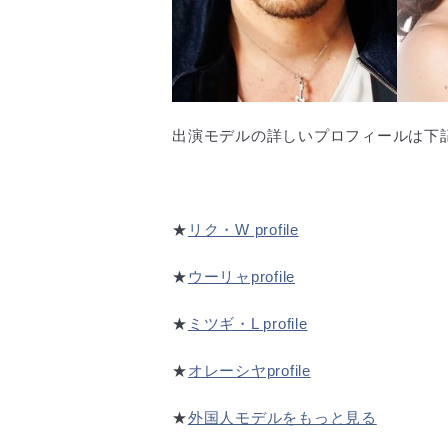
出演モデルの詳しいプロフィールは下
★
リク・W profile
★
ウーリャprofile
★
ミツギ・L profile
★
オレーシヤprofile
★
外国人モデルをもっと見る