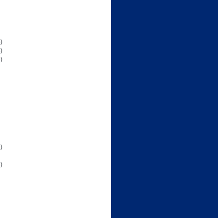
)
)
)
)
)