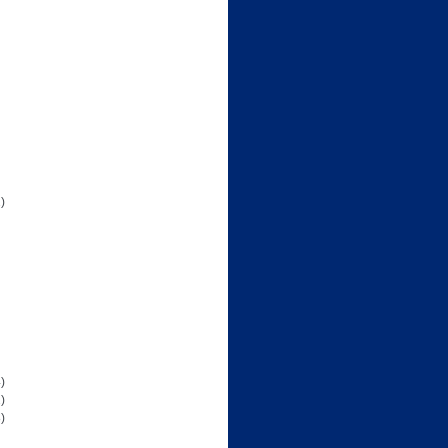
)
)
)
)