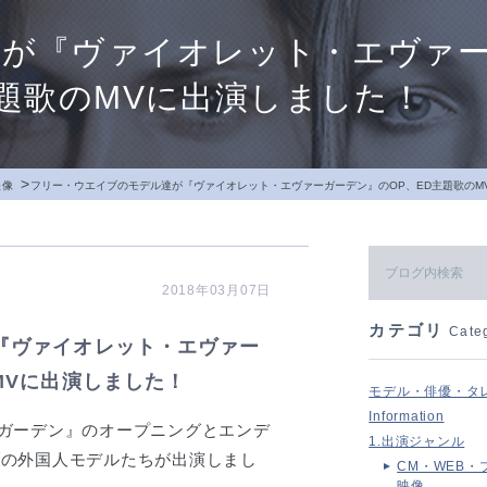
達が『ヴァイオレット・エヴァ
主題歌のMVに出演しました！
>
映像
フリー・ウエイブのモデル達が『ヴァイオレット・エヴァーガーデン』のOP、ED主題歌のM
2018年03月07日
カテゴリ
Cate
『ヴァイオレット・エヴァー
MVに出演しました！
モデル・俳優・タ
Information
ーガーデン』のオープニングとエンデ
1.出演ジャンル
ブの外国人モデルたちが出演しまし
CM・WEB・
映像