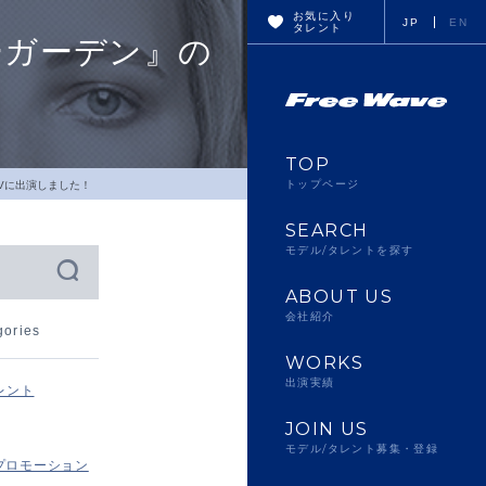
お気に入り
JP
EN
タレント
ーガーデン』の
TOP
トップページ
Vに出演しました！
SEARCH
モデル/タレントを探す
ABOUT US
会社紹介
gories
WORKS
出演実績
レント
JOIN US
モデル/タレント募集・登録
プロモーション