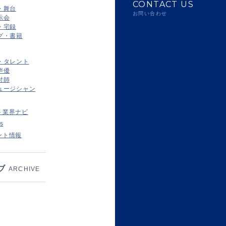
CONTACT US
・舞台
お問い合わせ
示会
・宅録
グ・書籍
・タレント
声優
付師
ュージシャン
ト業界ナビ
s
ント情報
ブ
ARCHIVE