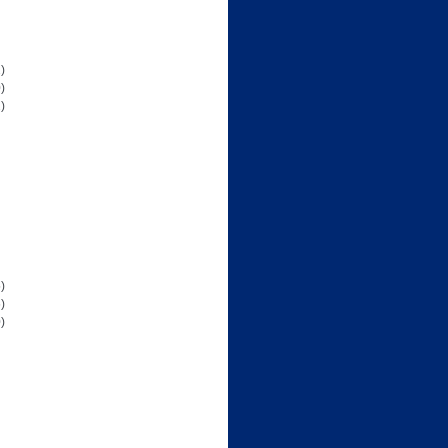
)
)
)
)
)
)