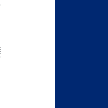
)
)
)
)