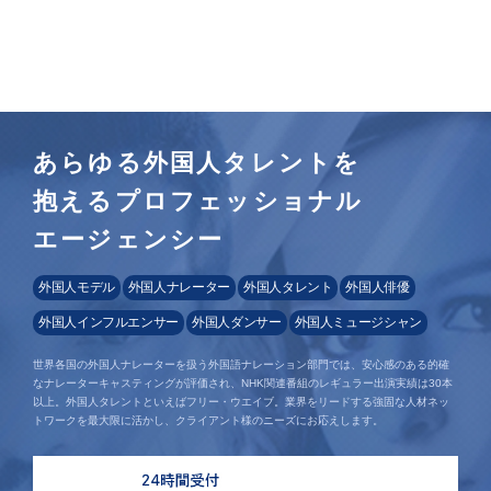
あらゆる外国人タレントを
抱えるプロフェッショナル
エージェンシー
外国人モデル
外国人ナレーター
外国人タレント
外国人俳優
外国人インフルエンサー
外国人ダンサー
外国人ミュージシャン
世界各国の外国人ナレーターを扱う外国語ナレーション部門では、安心感のある的確
なナレーターキャスティングが評価され、NHK関連番組のレギュラー出演実績は30本
以上。外国人タレントといえばフリー・ウエイブ。業界をリードする強固な人材ネッ
トワークを最大限に活かし、クライアント様のニーズにお応えします。