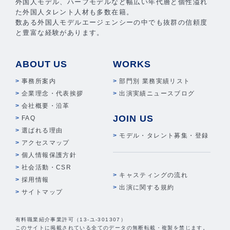
外国人モデル、ハーフモデルなど幅広い年代層と個性溢れ
た外国人タレント人材も多数在籍。
数ある外国人モデルエージェンシーの中でも抜群の信頼度
と豊富な経験があります。
ABOUT US
WORKS
事務所案内
部門別 業務実績リスト
企業理念・代表挨拶
出演実績ニュースブログ
会社概要・沿革
JOIN US
FAQ
選ばれる理由
モデル・タレント募集・登録
アクセスマップ
個人情報保護方針
社会活動・CSR
キャスティングの流れ
採用情報
出演に関する規約
サイトマップ
有料職業紹介事業許可（13-ユ-301307）
このサイトに掲載されている全てのデータの無断転載・複製を禁じます。