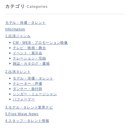
カテゴリ
Categories
モデル・俳優・タレント
Information
1.出演ジャンル
CM・WEB・プロモーション映像
テレビ・映画・舞台
イベント・展示会
ナレーション・宅録
雑誌・カタログ・書籍
2.出演タレント
モデル・俳優・タレント
ナレーター・声優
ダンサー・振付師
シンガー・ミュージシャン
パフォーマー
3.モデル・タレント業界ナビ
5.Free Wave News
4.スタッフ・タレント情報