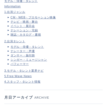
モデル・俳優・タレント
Information
1.出演ジャンル
CM・WEB・プロモーション映像
テレビ・映画・舞台
イベント・展示会
ナレーション・宅録
雑誌・カタログ・書籍
2.出演タレント
モデル・俳優・タレント
ナレーター・声優
ダンサー・振付師
シンガー・ミュージシャン
パフォーマー
3.モデル・タレント業界ナビ
5.Free Wave News
4.スタッフ・タレント情報
月日アーカイブ
ARCHIVE