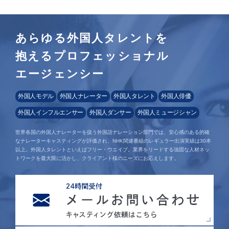
あらゆる外国人タレントを
抱えるプロフェッショナル
エージェンシー
外国人モデル
外国人ナレーター
外国人タレント
外国人俳優
外国人インフルエンサー
外国人ダンサー
外国人ミュージシャン
世界各国の外国人ナレーターを扱う外国語ナレーション部門では、安心感のある的確
なナレーターキャスティングが評価され、NHK関連番組のレギュラー出演実績は30本
以上。外国人タレントといえばフリー・ウエイブ。業界をリードする強固な人材ネッ
トワークを最大限に活かし、クライアント様のニーズにお応えします。