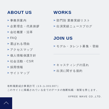
ABOUT US
WORKS
事務所案内
部門別 業務実績リスト
企業理念・代表挨拶
出演実績ニュースブログ
会社概要・沿革
JOIN US
FAQ
選ばれる理由
モデル・タレント募集・登録
アクセスマップ
個人情報保護方針
社会活動・CSR
キャスティングの流れ
採用情報
出演に関する規約
サイトマップ
有料職業紹介事業許可（13-ユ-301307）
このサイトに掲載されている全てのデータの無断転載・複製を禁じます。
©FREE WAVE CO.,LTD.