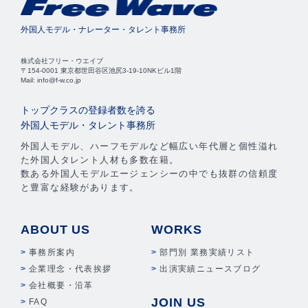
外国人モデル・ナレーター・タレント事務所
株式会社フリー・ウエイブ
〒154-0001 東京都世田谷区池尻3-19-10NKビル1階
Mail: info@f-w.co.jp
トップクラスの登録者数を誇る
外国人モデル・タレント事務所
外国人モデル、ハーフモデルなど幅広い年代層と個性溢れ
た外国人タレント人材も多数在籍。
数ある外国人モデルエージェンシーの中でも抜群の信頼度
と豊富な経験があります。
ABOUT US
WORKS
事務所案内
部門別 業務実績リスト
企業理念・代表挨拶
出演実績ニュースブログ
会社概要・沿革
JOIN US
FAQ