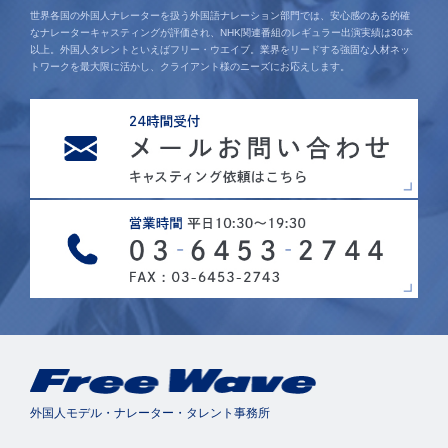
世界各国の外国人ナレーターを扱う外国語ナレーション部門では、安心感のある的確
なナレーターキャスティングが評価され、NHK関連番組のレギュラー出演実績は30本
以上。外国人タレントといえばフリー・ウエイブ。業界をリードする強固な人材ネッ
トワークを最大限に活かし、クライアント様のニーズにお応えします。
外国人モデル・ナレーター・タレント事務所