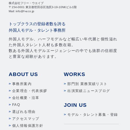
株式会社フリー・ウエイブ
〒154-0001 東京都世田谷区池尻3-19-10NKビル1階
Mail: info@f-w.co.jp
トップクラスの登録者数を誇る
外国人モデル・タレント事務所
外国人モデル、ハーフモデルなど幅広い年代層と個性溢れ
た外国人タレント人材も多数在籍。
数ある外国人モデルエージェンシーの中でも抜群の信頼度
と豊富な経験があります。
ABOUT US
WORKS
事務所案内
部門別 業務実績リスト
企業理念・代表挨拶
出演実績ニュースブログ
会社概要・沿革
JOIN US
FAQ
選ばれる理由
モデル・タレント募集・登録
アクセスマップ
個人情報保護方針