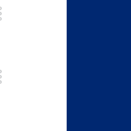
)
)
)
)
)
)