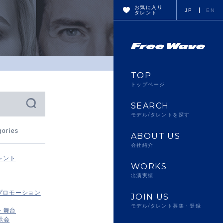
お気に入り
JP
EN
タレント
TOP
トップページ
SEARCH
モデル/タレントを探す
gories
ABOUT US
会社紹介
レント
WORKS
出演実績
プロモーション
JOIN US
モデル/タレント募集・登録
・舞台
示会