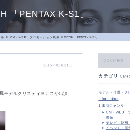
OH 「PENTAX K-S1」
>
>
ンル
CM・WEB・プロモーション映像
RICOH 「PENTAX K-S1」
2015年01月21日
カテゴリ
Cate
モデル・俳優・タ
の専属モデルクリスティヨナスが出演
Information
1.出演ジャンル
CM・WEB・
映像
テレビ・映画
イベント・展