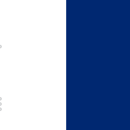
)
)
)
)