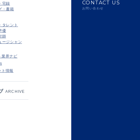
CONTACT US
・宅録
お問い合わせ
グ・書籍
・タレント
声優
付師
ュージシャン
ト業界ナビ
s
ント情報
ブ
ARCHIVE