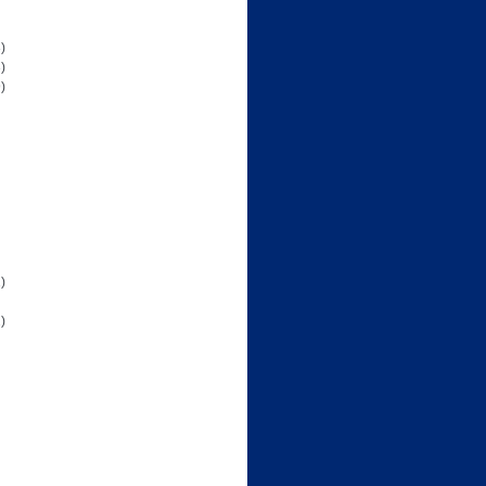
)
)
)
)
)