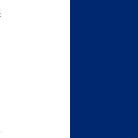
)
)
)