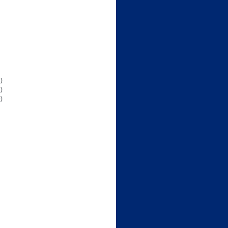
)
)
)