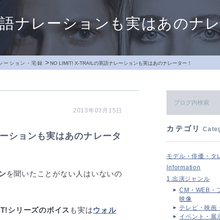
RAILの英語ナレーションも実はあの
>
レーション・宅録
NO LIMIT! X-TRAILの英語ナレーションも実はあのナレーター！
2013年03月15日
カテゴリ
Cate
英語ナレーションも実はあのナレータ
モデル・俳優・タ
Information
ョン
を聞いたことがない人はいないの
1.出演ジャンル
CM・WEB・
映像
テレビ・映画
IMIT!シリーズのボイス
も実は
ウォル
イベント・展