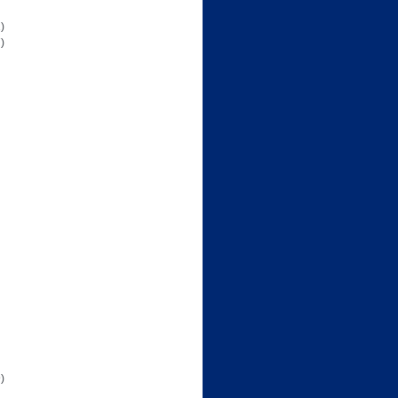
)
)
)