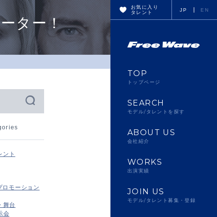
お気に入り
JP
EN
タレント
ナレーター！
TOP
トップページ
SEARCH
モデル/タレントを探す
gories
ABOUT US
会社紹介
レント
WORKS
出演実績
プロモーション
JOIN US
モデル/タレント募集・登録
・舞台
示会