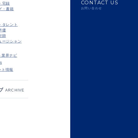
CONTACT US
・宅録
お問い合わせ
グ・書籍
・タレント
声優
付師
ュージシャン
ト業界ナビ
s
ント情報
ブ
ARCHIVE