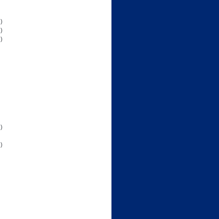
)
)
)
)
)