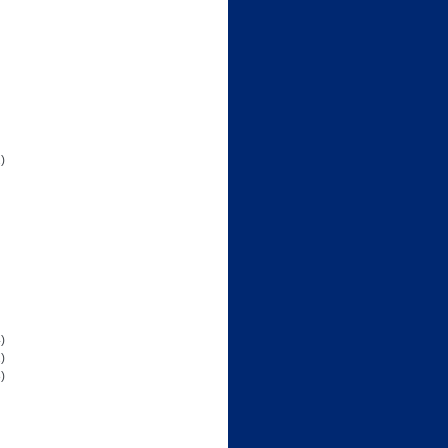
)
)
)
)