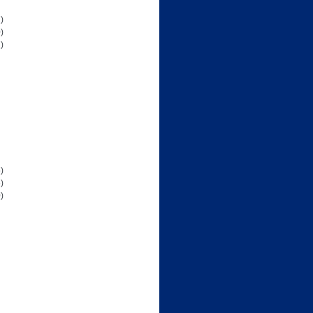
)
)
)
)
)
)