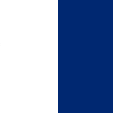
)
)
)