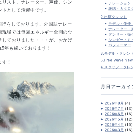
ェリスト、ナレーター、声優、シン
ナレーション
雑誌・カタロ
ントとして活躍中です。
2.出演タレント
同行をしております、外国語ナレー
モデル・俳優
ナレーター・
録現場では毎回エネルギー全開のウ
ダンサー・振
ラしておりました・・・が、おかげ
シンガー・ミ
パフォーマー
れ5年も続いております！
3.モデル・タレン
5.Free Wave New
ます！
4.スタッフ・タレ
月日アーカイ
2026年8月
(4)
2026年7月
(13)
2026年6月
(16)
2026年5月
(12)
2026年4月
(15)
2026年3月
(16)