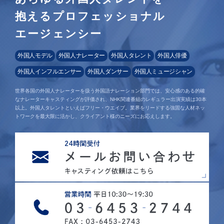
抱えるプロフェッショナル
エージェンシー
外国人モデル
外国人ナレーター
外国人タレント
外国人俳優
外国人インフルエンサー
外国人ダンサー
外国人ミュージシャン
世界各国の外国人ナレーターを扱う外国語ナレーション部門では、安心感のある的確
なナレーターキャスティングが評価され、NHK関連番組のレギュラー出演実績は30本
以上。外国人タレントといえばフリー・ウエイブ。業界をリードする強固な人材ネッ
トワークを最大限に活かし、クライアント様のニーズにお応えします。