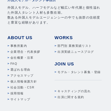
外国人モデル・タレント事務所
外国人モデル、ハーフモデルなど幅広い年代層と個性溢れ
た外国人タレント人材も多数在籍。
数ある外国人モデルエージェンシーの中でも抜群の信頼度
と豊富な経験があります。
ABOUT US
WORKS
事務所案内
部門別 業務実績リスト
企業理念・代表挨拶
出演実績ニュースブログ
会社概要・沿革
JOIN US
FAQ
選ばれる理由
モデル・タレント募集・登録
アクセスマップ
個人情報保護方針
社会活動・CSR
キャスティングの流れ
採用情報
出演に関する規約
サイトマップ