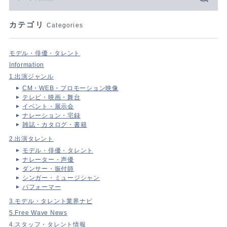
カテゴリ
Categories
モデル・俳優・タレント
Information
1.出演ジャンル
CM・WEB・プロモーション映像
テレビ・映画・舞台
イベント・展示会
ナレーション・宅録
雑誌・カタログ・書籍
2.出演タレント
モデル・俳優・タレント
ナレーター・声優
ダンサー・振付師
シンガー・ミュージシャン
パフォーマー
3.モデル・タレント業界ナビ
5.Free Wave News
4.スタッフ・タレント情報