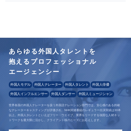
あらゆる外国人タレントを
抱えるプロフェッショナル
エージェンシー
外国人モデル
外国人ナレーター
外国人タレント
外国人俳優
外国人インフルエンサー
外国人ダンサー
外国人ミュージシャン
世界各国の外国人ナレーターを扱う外国語ナレーション部門では、安心感のある的確
なナレーターキャスティングが評価され、NHK関連番組のレギュラー出演実績は30本
以上。外国人タレントといえばフリー・ウエイブ。業界をリードする強固な人材ネッ
トワークを最大限に活かし、クライアント様のニーズにお応えします。