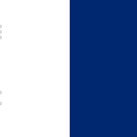
)
)
)
)
)