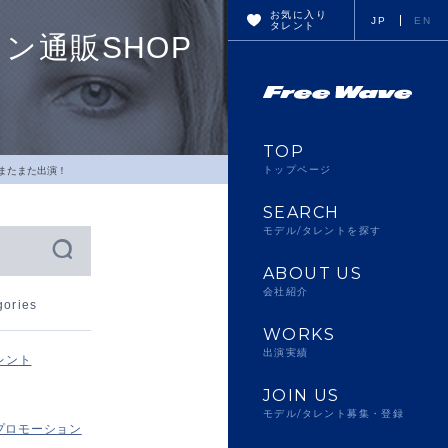
お気に入り
JP
EN
タレント
ン通販SHOP
TOP
トップページ
にまたまた出演！
SEARCH
モデル/タレントを探す
ABOUT US
会社紹介
gories
WORKS
出演実績
レント
JOIN US
モデル/タレント募集・登録
プロモーション