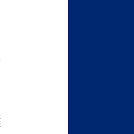
)
)
)
)