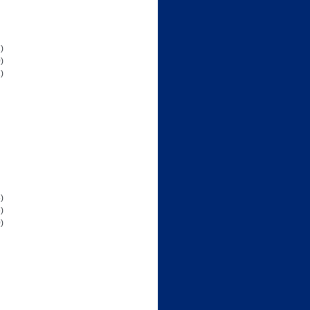
)
)
)
)
)
)