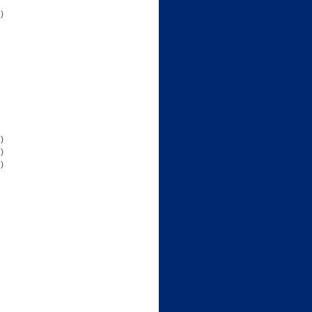
)
)
)
)