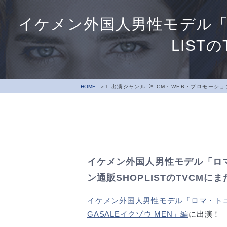
イケメン外国人男性モデル「
LIST
>
HOME
1.出演ジャンル
CM・WEB・プロモーショ
イケメン外国人男性モデル「ロ
ン通販SHOPLISTのTVCMに
イケメン外国人男性モデル「ロマ・ト
GASALEイクゾウ MEN」編
に出演！