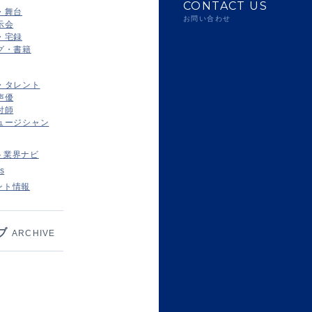
CONTACT US
・舞台
お問い合わせ
示会
・宅録
グ・書籍
・タレント
声優
付師
ュージシャン
ト業界ナビ
s
ント情報
ブ
ARCHIVE