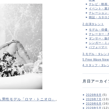
テレビ・映画
イベント・展
ナレーション
雑誌・カタロ
2.出演タレント
モデル・俳優
ナレーター・
ダンサー・振
シンガー・ミ
パフォーマー
3.モデル・タレン
5.Free Wave New
4.スタッフ・タレ
月日アーカイ
2026年8月
(5)
人男性モデル「ロマ・トニオロ」
。
2026年7月
(13)
2026年6月
(16)
2026年5月
(12)