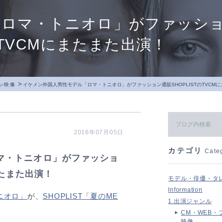
ロマ・トニオロ」がファッショ
のTVCMにまたまた出演！
>
ン映像
イケメン外国人男性モデル「ロマ・トニオロ」がファッション通販SHOPLISTのTVCM
2016年07月05日
カテゴリ
Cate
マ・トニオロ」がファッショ
またまた出演！
モデル・俳優・タ
Information
ニオロ」
が、
SHOPLIST「夏のME
1.出演ジャンル
CM・WEB・
映像