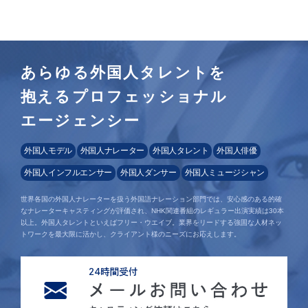
あらゆる外国人タレントを
抱えるプロフェッショナル
エージェンシー
外国人モデル
外国人ナレーター
外国人タレント
外国人俳優
外国人インフルエンサー
外国人ダンサー
外国人ミュージシャン
世界各国の外国人ナレーターを扱う外国語ナレーション部門では、安心感のある的確
なナレーターキャスティングが評価され、NHK関連番組のレギュラー出演実績は30本
以上。外国人タレントといえばフリー・ウエイブ。業界をリードする強固な人材ネッ
トワークを最大限に活かし、クライアント様のニーズにお応えします。