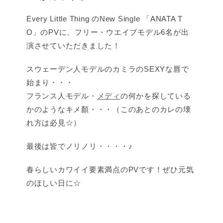
Every Little Thing のNew Single 「ANATA T
O」のPVに、フリー・ウエイブモデル6名が出
演させていただきました！
スウェーデン人モデルのカミラのSEXYな唇で
始まり・・・
フランス人モデル・
メディ
の何かを探している
かのようなキメ顏・・・（このあとのカレの壊
れ方は必見☆）
最後は皆でノリノリ・・・・♪
春らしいカワイイ要素満点のPVです！ぜひ元気
のほしい日に☆