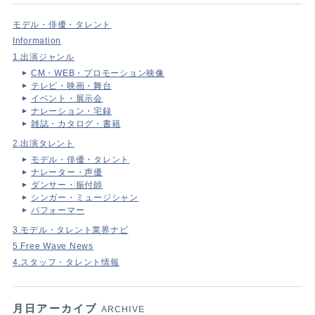
モデル・俳優・タレント
Information
1.出演ジャンル
CM・WEB・プロモーション映像
テレビ・映画・舞台
イベント・展示会
ナレーション・宅録
雑誌・カタログ・書籍
2.出演タレント
モデル・俳優・タレント
ナレーター・声優
ダンサー・振付師
シンガー・ミュージシャン
パフォーマー
3.モデル・タレント業界ナビ
5.Free Wave News
4.スタッフ・タレント情報
月日アーカイブ
ARCHIVE