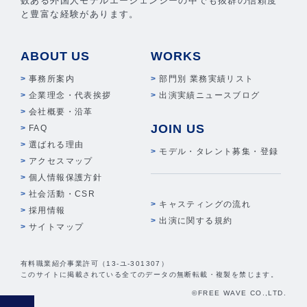
数ある外国人モデルエージェンシーの中でも抜群の信頼度
と豊富な経験があります。
ABOUT US
WORKS
事務所案内
部門別 業務実績リスト
企業理念・代表挨拶
出演実績ニュースブログ
会社概要・沿革
JOIN US
FAQ
選ばれる理由
モデル・タレント募集・登録
アクセスマップ
個人情報保護方針
社会活動・CSR
キャスティングの流れ
採用情報
出演に関する規約
サイトマップ
有料職業紹介事業許可（13-ユ-301307）
このサイトに掲載されている全てのデータの無断転載・複製を禁じます。
©FREE WAVE CO.,LTD.