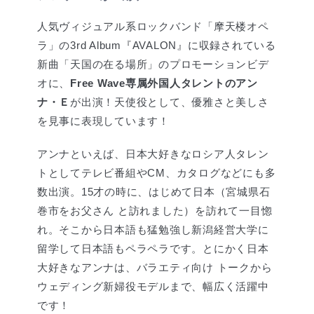
人気ヴィジュアル系ロックバンド「摩天楼オペ
ラ」の3rd Album『AVALON』に収録されている
新曲「天国の在る場所」のプロモーションビデ
オに、
Free Wave専属外国人タレントのアン
ナ・Ｅ
が出演！天使役として、優雅さと美しさ
を見事に表現しています！
アンナといえば、日本大好きなロシア人タレン
トとしてテレビ番組やCM、カタログなどにも多
数出演。15才の時に、はじめて日本（宮城県石
巻市をお父さん と訪れました）を訪れて一目惚
れ。そこから日本語も猛勉強し新潟経営大学に
留学して日本語もペラペラです。とにかく日本
大好きなアンナは、バラエティ向け トークから
ウェディング新婦役モデルまで、幅広く活躍中
です！