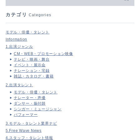
カテゴリ
Categories
モデル・俳優・タレント
Information
1.出演ジャンル
CM・WEB・プロモーション映像
テレビ・映画・舞台
イベント・展示会
ナレーション・宅録
雑誌・カタログ・書籍
2.出演タレント
モデル・俳優・タレント
ナレーター・声優
ダンサー・振付師
シンガー・ミュージシャン
パフォーマー
3.モデル・タレント業界ナビ
5.Free Wave News
4.スタッフ・タレント情報