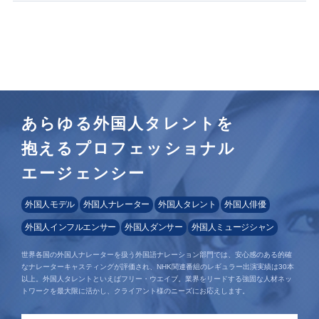
あらゆる外国人タレントを
抱えるプロフェッショナル
エージェンシー
外国人モデル
外国人ナレーター
外国人タレント
外国人俳優
外国人インフルエンサー
外国人ダンサー
外国人ミュージシャン
世界各国の外国人ナレーターを扱う外国語ナレーション部門では、安心感のある的確
なナレーターキャスティングが評価され、NHK関連番組のレギュラー出演実績は30本
以上。外国人タレントといえばフリー・ウエイブ。業界をリードする強固な人材ネッ
トワークを最大限に活かし、クライアント様のニーズにお応えします。