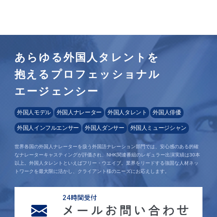
あらゆる外国人タレントを
抱えるプロフェッショナル
エージェンシー
外国人モデル
外国人ナレーター
外国人タレント
外国人俳優
外国人インフルエンサー
外国人ダンサー
外国人ミュージシャン
世界各国の外国人ナレーターを扱う外国語ナレーション部門では、安心感のある的確
なナレーターキャスティングが評価され、NHK関連番組のレギュラー出演実績は30本
以上。外国人タレントといえばフリー・ウエイブ。業界をリードする強固な人材ネッ
トワークを最大限に活かし、クライアント様のニーズにお応えします。