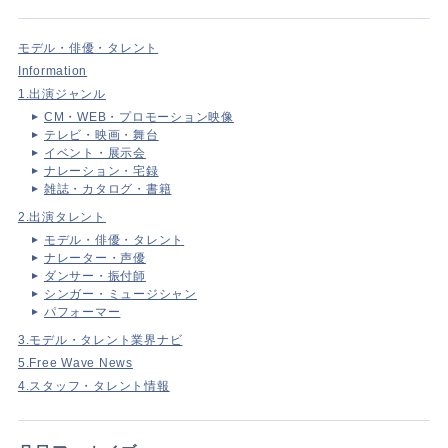
モデル・俳優・タレント
Information
1.出演ジャンル
CM・WEB・プロモーション映像
テレビ・映画・舞台
イベント・展示会
ナレーション・宅録
雑誌・カタログ・書籍
2.出演タレント
モデル・俳優・タレント
ナレーター・声優
ダンサー・振付師
シンガー・ミュージシャン
パフォーマー
3.モデル・タレント業界ナビ
5.Free Wave News
4.スタッフ・タレント情報