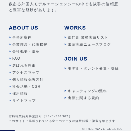
数ある外国人モデルエージェンシーの中でも抜群の信頼度
と豊富な経験があります。
ABOUT US
WORKS
事務所案内
部門別 業務実績リスト
企業理念・代表挨拶
出演実績ニュースブログ
会社概要・沿革
JOIN US
FAQ
選ばれる理由
モデル・タレント募集・登録
アクセスマップ
個人情報保護方針
社会活動・CSR
キャスティングの流れ
採用情報
出演に関する規約
サイトマップ
有料職業紹介事業許可（13-ユ-301307）
このサイトに掲載されている全てのデータの無断転載・複製を禁じます。
©FREE WAVE CO.,LTD.