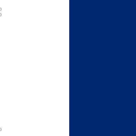
)
)
)