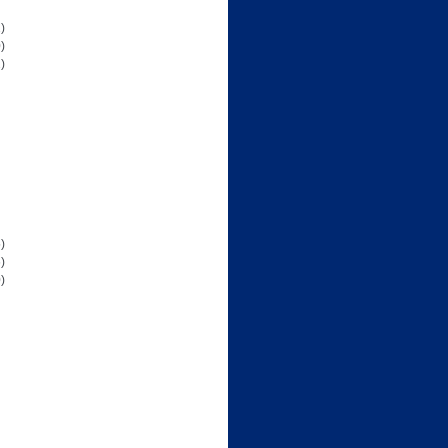
)
)
)
)
)
)