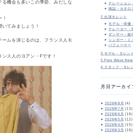
する機会も多いこの季節、みだしな
ナレーション
雑誌・カタロ
2.出演タレント
ー！
モデル・俳優
聞いてみましょう！
ナレーター・
ダンサー・振
チームを演じるのは、フランス人モ
シンガー・ミ
パフォーマー
3.モデル・タレン
ランス人のヨアン・Fです！
5.Free Wave New
4.スタッフ・タレ
月日アーカイ
2026年8月
(4)
2026年7月
(13)
2026年6月
(16)
2026年5月
(12)
2026年4月
(15)
2026年3月
(16)