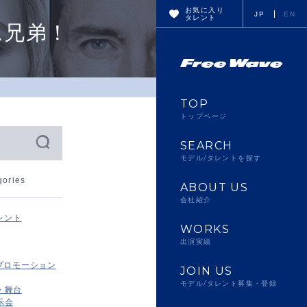
お気に入り
JP
EN
タレント
ム兄弟！
TOP
トップページ
SEARCH
モデル/タレントを探す
gories
ABOUT US
会社紹介
レント
WORKS
出演実績
プロモーション
JOIN US
モデル/タレント募集・登録
・舞台
示会