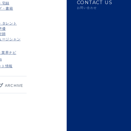
CONTACT US
・宅録
お問い合わせ
グ・書籍
・タレント
声優
付師
ュージシャン
ト業界ナビ
s
ント情報
ブ
ARCHIVE