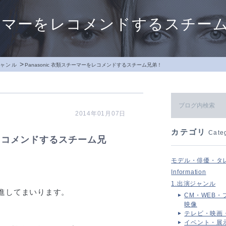
類スチーマーをレコメンドするスチー
>
ジャンル
Panasonic 衣類スチーマーをレコメンドするスチーム兄弟！
2014年01月07日
カテゴリ
Cate
ーをレコメンドするスチーム兄
モデル・俳優・タ
Information
1.出演ジャンル
精進してまいります。
CM・WEB・
映像
テレビ・映画
イベント・展