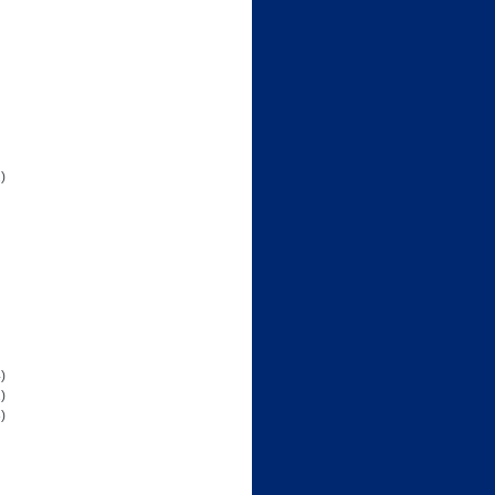
)
)
)
)