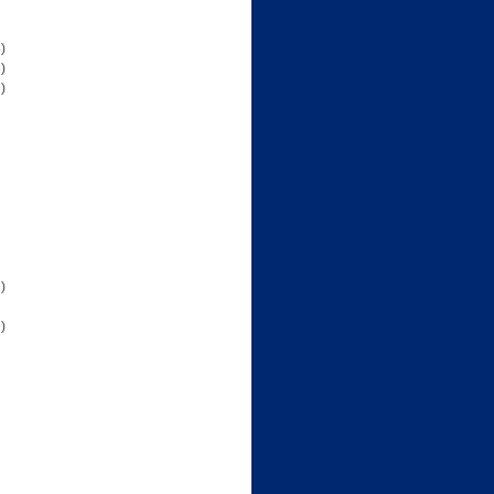
)
)
)
)
)