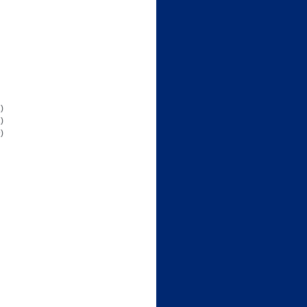
)
)
)