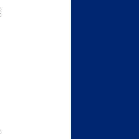
)
)
)