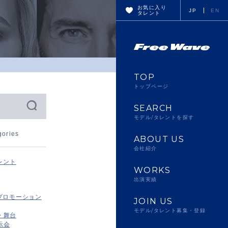
お気に入り
JP
EN
タレント
TOP
トップページ
SEARCH
モデル/タレントを探す
gories
ABOUT US
会社紹介
レント
WORKS
出演実績
プロモーション
JOIN US
モデル/タレント募集・登録
・舞台
示会