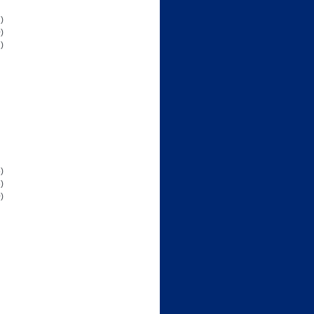
)
)
)
)
)
)