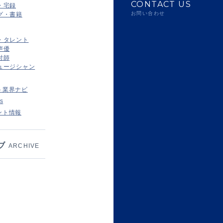
CONTACT US
・宅録
お問い合わせ
グ・書籍
・タレント
声優
付師
ュージシャン
ト業界ナビ
s
ント情報
ブ
ARCHIVE