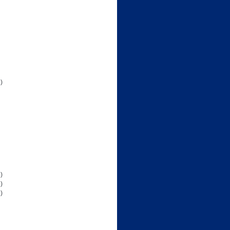
)
)
)
)