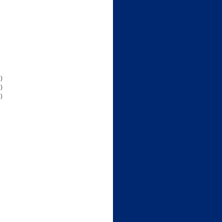
)
)
)