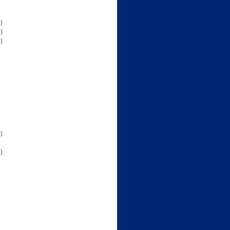
)
)
)
)
)