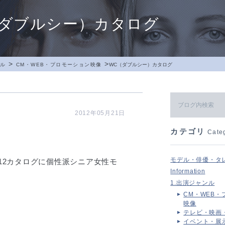
（ダブルシー）カタログ
>
>
ンル
CM・WEB・プロモーション映像
WC（ダブルシー）カタログ
2012年05月21日
カテゴリ
Cate
モデル・俳優・タ
 2012カタログに個性派シニア女性モ
Information
1.出演ジャンル
CM・WEB・
映像
テレビ・映画
イベント・展