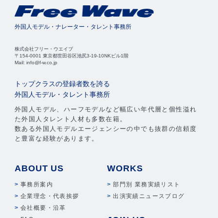
外国人モデル・ナレーター・タレント事務所
株式会社フリー・ウエイブ
〒154-0001 東京都世田谷区池尻3-19-10NKビル1階
Mail: info@f-w.co.jp
トップクラスの登録者数を誇る
外国人モデル・タレント事務所
外国人モデル、ハーフモデルなど幅広い年代層と個性溢れ
た外国人タレント人材も多数在籍。
数ある外国人モデルエージェンシーの中でも抜群の信頼度
と豊富な経験があります。
ABOUT US
WORKS
事務所案内
部門別 業務実績リスト
企業理念・代表挨拶
出演実績ニュースブログ
会社概要・沿革