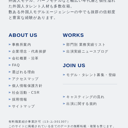
外国人モデル、ハーフモデルなど幅広い年代層と個性溢れ
た外国人タレント人材も多数在籍。
数ある外国人モデルエージェンシーの中でも抜群の信頼度
と豊富な経験があります。
ABOUT US
WORKS
事務所案内
部門別 業務実績リスト
企業理念・代表挨拶
出演実績ニュースブログ
会社概要・沿革
JOIN US
FAQ
選ばれる理由
モデル・タレント募集・登録
アクセスマップ
個人情報保護方針
社会活動・CSR
キャスティングの流れ
採用情報
出演に関する規約
サイトマップ
有料職業紹介事業許可（13-ユ-301307）
このサイトに掲載されている全てのデータの無断転載・複製を禁じます。