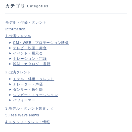
カテゴリ
Categories
モデル・俳優・タレント
Information
1.出演ジャンル
CM・WEB・プロモーション映像
テレビ・映画・舞台
イベント・展示会
ナレーション・宅録
雑誌・カタログ・書籍
2.出演タレント
モデル・俳優・タレント
ナレーター・声優
ダンサー・振付師
シンガー・ミュージシャン
パフォーマー
3.モデル・タレント業界ナビ
5.Free Wave News
4.スタッフ・タレント情報