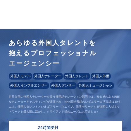
あらゆる外国人タレントを
抱えるプロフェッショナル
エージェンシー
外国人モデル
外国人ナレーター
外国人タレント
外国人俳優
外国人インフルエンサー
外国人ダンサー
外国人ミュージシャン
世界各国の外国人ナレーターを扱う外国語ナレーション部門では、安心感のある的確
なナレーターキャスティングが評価され、NHK関連番組のレギュラー出演実績は30本
以上。外国人タレントといえばフリー・ウエイブ。業界をリードする強固な人材ネッ
トワークを最大限に活かし、クライアント様のニーズにお応えします。