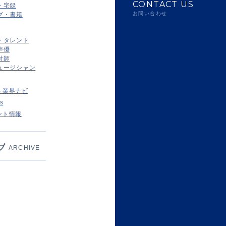
CONTACT US
・宅録
お問い合わせ
グ・書籍
・タレント
声優
付師
ュージシャン
ト業界ナビ
s
ント情報
ブ
ARCHIVE