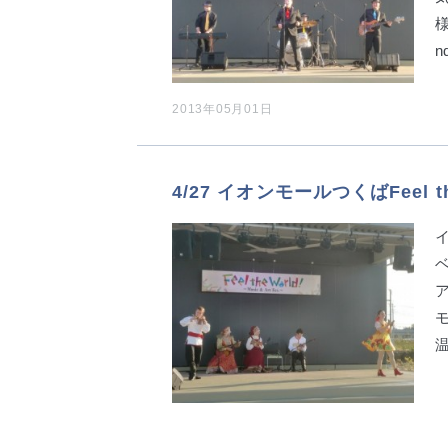
様
n
2013年05月01日
4/27 イオンモールつくばFeel th
ベ
ア