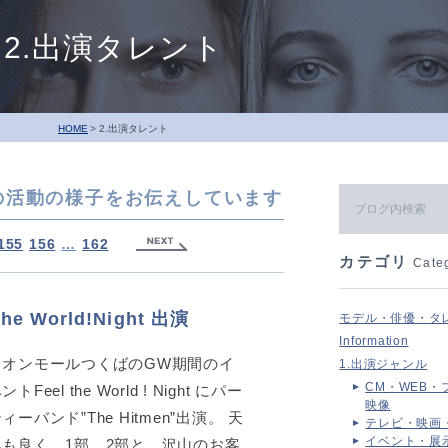
2.出演タレント
HOME
2.出演タレント
の活動の様子をお伝えしています
155
156
…
162
カテゴリ
Cate
e World!Night 出演
モデル・俳優・タ
Information
イオンモールつくばのGW期間のイ
1.出演ジャンル
CM・WEB・
ントFeel the World ! Night にパー
映像
ィーバンド”The Hitmen”出演。 天
テレビ・映画
イベント・展
気も良く、1部、2部と、沢山のお客