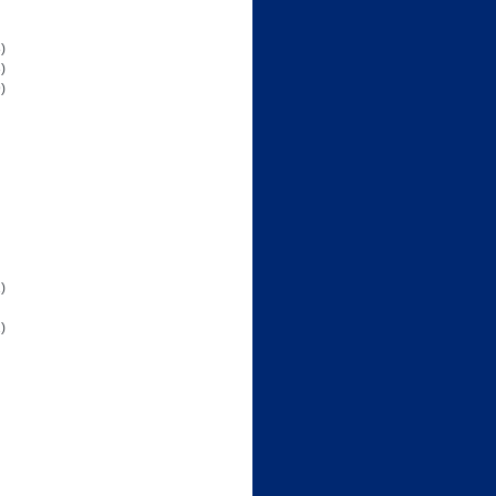
)
)
)
)
)