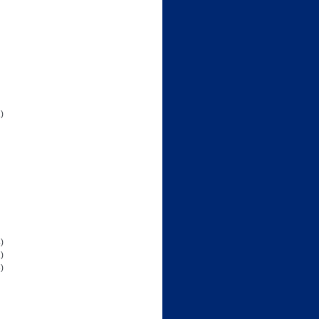
)
)
)
)