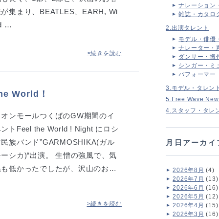
ナレーション
が集まり、BEATLES、EARH, Wi
雑誌・カタロ
d …
2.出演タレント
モデル・俳優
ナレーター・
>続きを読む
ダンサー・振
シンガー・ミ
パフォーマー
3.モデル・タレン
e World！
5.Free Wave New
4.スタッフ・タレ
イオンモールつくばのGW期間のイ
ントFeel the World ! Night にロシ
民族バンド”GARMOSHIKA(ガル
月日アーカイ
モーシカ)“出演。 生憎の強風で、気
温も低かったでしたが、沢山のお…
2026年8月
(4)
2026年7月
(13)
2026年6月
(16)
2026年5月
(12)
>続きを読む
2026年4月
(15)
2026年3月
(16)