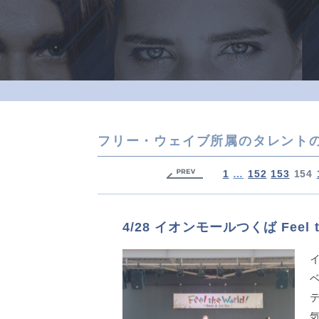
フリー・ウェイブ所属のタレント
1
…
152
153
154
4/28 イオンモールつくば Feel th
ベ
テ