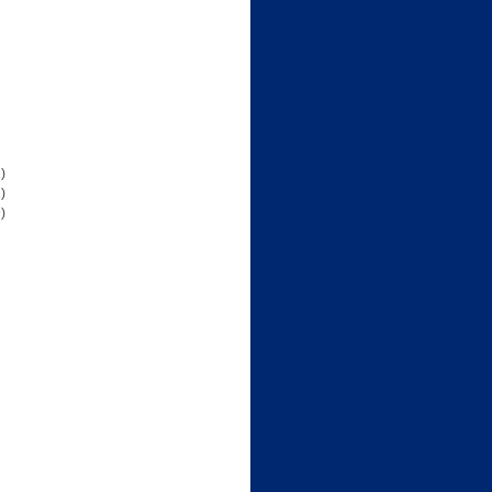
)
)
)