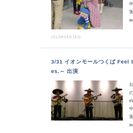
中
a
2013年04月18日
3/31 イオンモールつくば Feel the
es.～ 出演
の
e
中
a