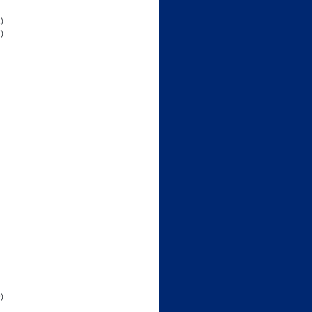
)
)
)