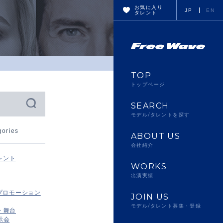
お気に入り
JP
EN
タレント
TOP
トップページ
SEARCH
モデル/タレントを探す
gories
ABOUT US
会社紹介
レント
WORKS
出演実績
プロモーション
JOIN US
モデル/タレント募集・登録
・舞台
示会