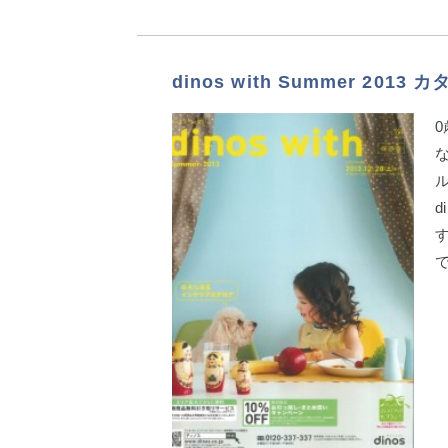
dinos with Summer 20
ル
d