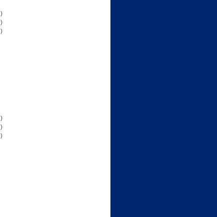
)
)
)
)
)
)