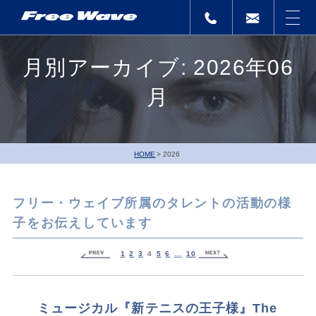
月別アーカイブ: 2026年06
月
HOME
2026
フリー・ウェイブ所属のタレントの活動の様
子をお伝えしています
1
2
3
4
5
6
…
10
ミュージカル『新テニスの王子様』The