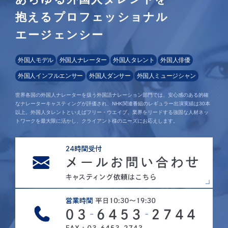
抱えるプロフェッショナル
エージェンシー
外国人モデル
外国人ナレーター
外国人タレント
外国人俳優
外国人インフルエンサー
外国人ダンサー
外国人ミュージシャン
世界各国の外国人ナレーターを扱う外国語ナレーション部門では、安心感のある的確
なナレーターキャスティングが評価され、NHK関連番組のレギュラー出演実績は30本
以上。外国人タレントといえばフリー・ウエイブ。業界をリードする強固な人材ネッ
トワークを最大限に活かし、クライアント様のニーズにお応えします。