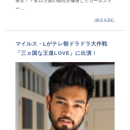
発生！？全22カ国の個性が爆発したガールズト
ー…
>続きを読む
マイルス・Lがテレ朝ドラドラ大作戦
「三ヵ国な王道LOVE」に出演！