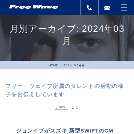
月別アーカイブ: 2024年03
月
>
HOME
2024
3��
フリー・ウェイブ所属のタレントの活動の様
子をお伝えしています
1
2
ジョンイブがスズキ 新型SWIFTのCM