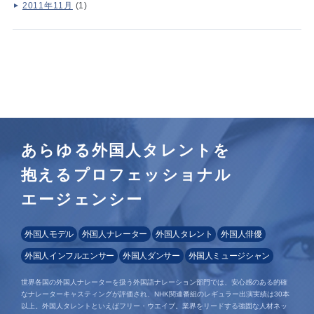
2011年11月
(1)
あらゆる外国人タレントを
抱えるプロフェッショナル
エージェンシー
外国人モデル
外国人ナレーター
外国人タレント
外国人俳優
外国人インフルエンサー
外国人ダンサー
外国人ミュージシャン
世界各国の外国人ナレーターを扱う外国語ナレーション部門では、安心感のある的確
なナレーターキャスティングが評価され、NHK関連番組のレギュラー出演実績は30本
以上。外国人タレントといえばフリー・ウエイブ。業界をリードする強固な人材ネッ