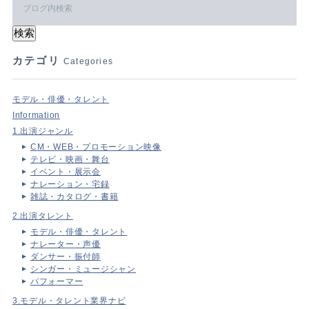
カテゴリ
Categories
モデル・俳優・タレント
Information
1.出演ジャンル
CM・WEB・プロモーション映像
テレビ・映画・舞台
イベント・展示会
ナレーション・宅録
雑誌・カタログ・書籍
2.出演タレント
モデル・俳優・タレント
ナレーター・声優
ダンサー・振付師
シンガー・ミュージシャン
パフォーマー
3.モデル・タレント業界ナビ