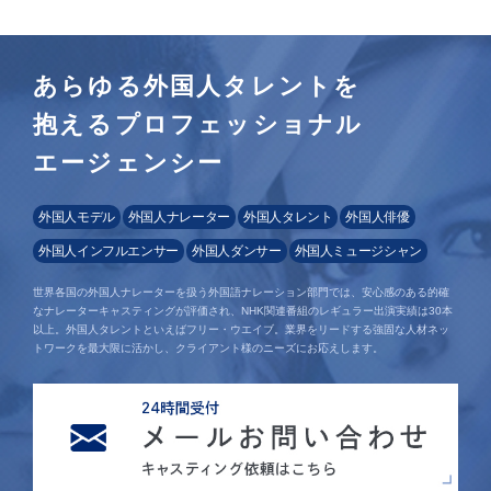
あらゆる外国人タレントを
抱えるプロフェッショナル
エージェンシー
外国人モデル
外国人ナレーター
外国人タレント
外国人俳優
外国人インフルエンサー
外国人ダンサー
外国人ミュージシャン
世界各国の外国人ナレーターを扱う外国語ナレーション部門では、安心感のある的確
なナレーターキャスティングが評価され、NHK関連番組のレギュラー出演実績は30本
以上。外国人タレントといえばフリー・ウエイブ。業界をリードする強固な人材ネッ
トワークを最大限に活かし、クライアント様のニーズにお応えします。