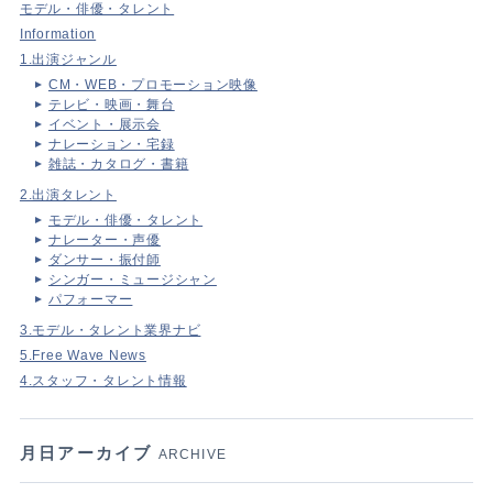
モデル・俳優・タレント
Information
1.出演ジャンル
CM・WEB・プロモーション映像
テレビ・映画・舞台
イベント・展示会
ナレーション・宅録
雑誌・カタログ・書籍
2.出演タレント
モデル・俳優・タレント
ナレーター・声優
ダンサー・振付師
シンガー・ミュージシャン
パフォーマー
3.モデル・タレント業界ナビ
5.Free Wave News
4.スタッフ・タレント情報
月日アーカイブ
ARCHIVE