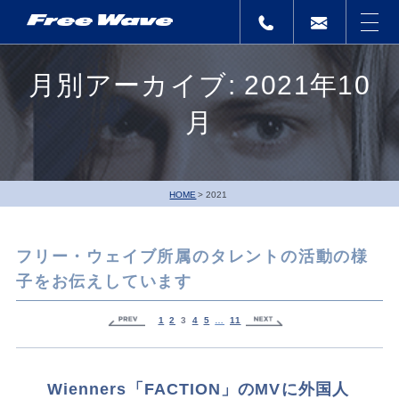
月別アーカイブ: 2021年10
月
HOME
2021
フリー・ウェイブ所属のタレントの活動の様
子をお伝えしています
1
2
3
4
5
…
11
Wienners「FACTION」のMVに外国人